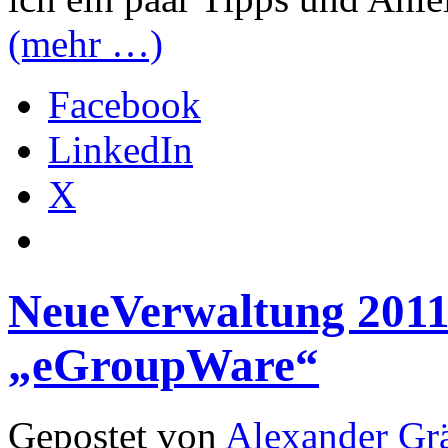
(mehr …)
Facebook
LinkedIn
X
NeueVerwaltung 201
„eGroupWare“
Gepostet von
Alexander Grä