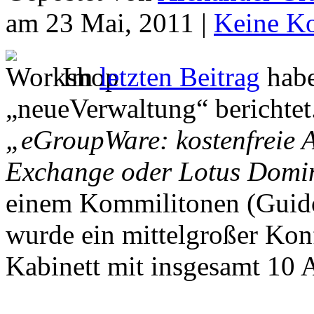
am 23 Mai, 2011 |
Keine K
Im
letzten Beitrag
habe
„neueVerwaltung“ berichte
„eGroupWare: kostenfreie A
Exchange oder Lotus Domi
einem Kommilitonen (Guido
wurde ein mittelgroßer Ko
Kabinett mit insgesamt 10 