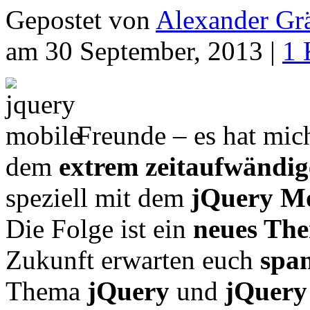
Gepostet von
Alexander Grä
am 30 September, 2013 |
1 
Freunde – es hat mic
dem
extrem zeitaufwändi
speziell mit dem
jQuery Mo
Die Folge ist ein
neues The
Zukunft erwarten euch
spa
Thema
jQuery
und
jQuery