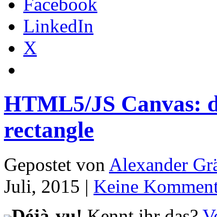
Facebook
LinkedIn
X
HTML5/JS Canvas: dra
rectangle
Gepostet von
Alexander Grä
Juli, 2015 |
Keine Komment
Déjà-vu!
Kennt ihr das?
V