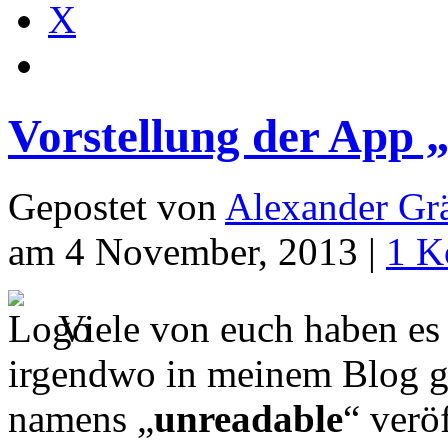
X
Vorstellung der App 
Gepostet von
Alexander Grä
am 4 November, 2013 |
1 K
Viele von euch haben es
irgendwo in meinem Blog ge
namens „
unreadable
“ veröf