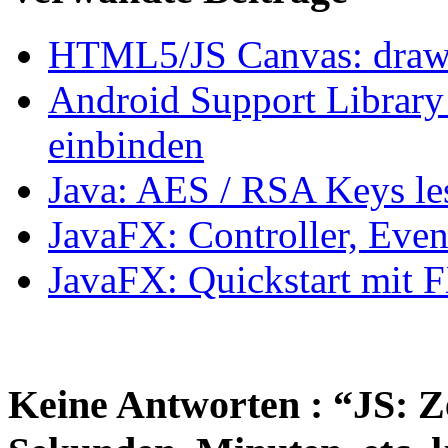
HTML5/JS Canvas: draw mu
Android Support Library
einbinden
Java: AES / RSA Keys les
JavaFX: Controller, Ev
JavaFX: Quickstart mit
Keine Antworten : “JS: Ze