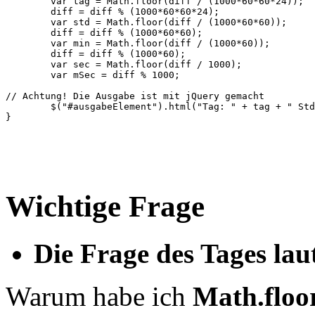
	var tag = Math.floor(diff / (1000*60*60*24));

	diff = diff % (1000*60*60*24);

	var std = Math.floor(diff / (1000*60*60));

	diff = diff % (1000*60*60);

	var min = Math.floor(diff / (1000*60));

	diff = diff % (1000*60);

	var sec = Math.floor(diff / 1000);

	var mSec = diff % 1000;

// Achtung! Die Ausgabe ist mit jQuery gemacht

	$("#ausgabeElement").html("Tag: " + tag + " Std: " + std + " Min: " + min + " Sec: " + sec + " Msec: " + mSec);

}

Wichtige Frage
Die Frage des Tages laut
Warum habe ich
Math.floo