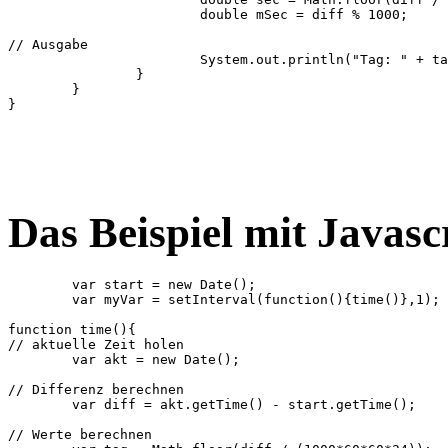
			double mSec = diff % 1000;

// Ausgabe

			System.out.println("Tag: " + tag + " Std: " + std + " Min: " + min + " Sec: " + sec + " Msec: " + mSec);

		}

	}

}

Das Beispiel mit Javasc
	var start = new Date();

	var myVar = setInterval(function(){time()},1);

function time(){

// aktuelle Zeit holen

	var akt = new Date();

// Differenz berechnen

	var diff = akt.getTime() - start.getTime();

// Werte berechnen
