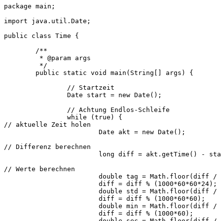
package main;

import java.util.Date;

public class Time {

	/**

	 * @param args

	 */

	public static void main(String[] args) {

		// Startzeit

		Date start = new Date();

		// Achtung Endlos-Schleife

		while (true) {

// aktuelle Zeit holen

			Date akt = new Date();

// Differenz berechnen

			long diff = akt.getTime() - start.getTime();

// Werte berechnen

			double tag = Math.floor(diff / (1000*60*60*24));

			diff = diff % (1000*60*60*24);

			double std = Math.floor(diff / (1000*60*60));

			diff = diff % (1000*60*60);

			double min = Math.floor(diff / (1000*60));

			diff = diff % (1000*60);

			double sec = Math.floor(diff / 1000);
