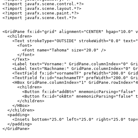
<?import javafx.scene.control.*?>

<?import javafx.scene.layout.*?>

<?import javafx.scene.paint.*?>

<?import javafx.scene.text.*?>

<GridPane fx:id="grid" alignment="CENTER" hgap="10.0" v
  <children>

    <Text strokeType="OUTSIDE" strokeWidth="0.0" text="
      <font>

        <Font name="Tahoma" size="20.0" />

      </font>

    </Text>

    <Label text="Vorname:" GridPane.columnIndex="0" Gri
    <Label text="Nachname:" GridPane.columnIndex="0" Gr
    <TextField fx:id="vornameTF" prefWidth="200.0" Grid
    <TextField fx:id="nachnameTF" prefWidth="200.0" Gri
    <HBox GridPane.columnIndex="1" GridPane.rowIndex="4
      <children>

        <Button fx:id="addBtn" mnemonicParsing="false" 
        <Button fx:id="okBtn" mnemonicParsing="false" t
      </children>

    </HBox>

  </children>

  <padding>

    <Insets bottom="25.0" left="25.0" right="25.0" top=
  </padding>
