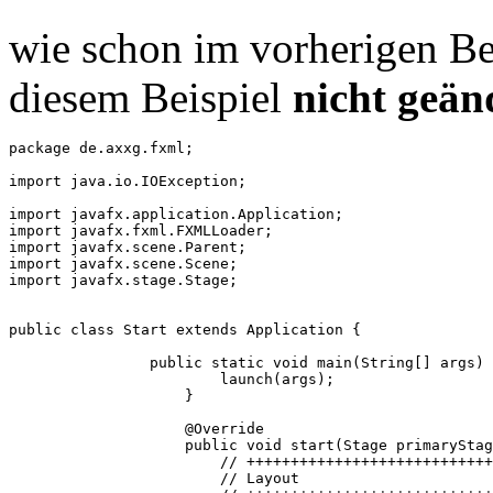
wie schon im vorherigen Beis
diesem Beispiel
nicht geän
package de.axxg.fxml;

import java.io.IOException;

import javafx.application.Application;

import javafx.fxml.FXMLLoader;

import javafx.scene.Parent;

import javafx.scene.Scene;

import javafx.stage.Stage;

public class Start extends Application {

		public static void main(String[] args) {

		        launch(args);

		    }

		    @Override

		    public void start(Stage primaryStage) throws IOException {

		    	// +++++++++++++++++++++++++++++++++++++++++++++

		    	// Layout
