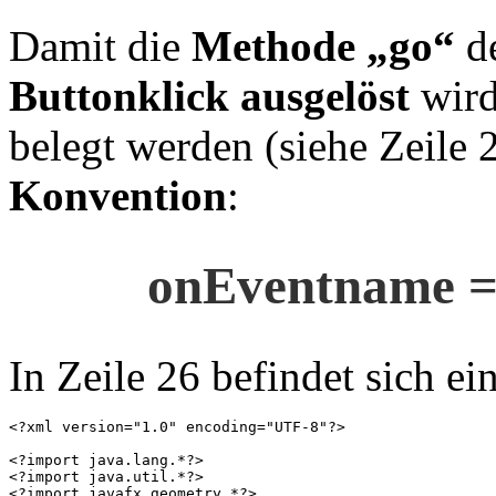
Damit die
Methode „go“
de
Buttonklick ausgelöst
wird
belegt werden (siehe Zeile 2
Konvention
:
onEventname 
In Zeile 26 befindet sich ei
<?xml version="1.0" encoding="UTF-8"?>

<?import java.lang.*?>

<?import java.util.*?>

<?import javafx.geometry.*?>
