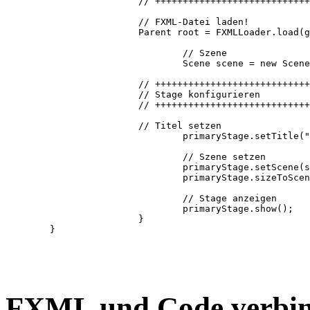
		    	// +++++++++++++++++++++++++++++++++++++++++++++

		    	// FXML-Datei laden!

		    	Parent root = FXMLLoader.load(getClass().getResource("maske.fxml"));

				// Szene

				Scene scene = new Scene(root);

		    	// +++++++++++++++++++++++++++++++++++++++++++++

		    	// Stage konfigurieren

		    	// +++++++++++++++++++++++++++++++++++++++++++++

		    	// Titel setzen

				primaryStage.setTitle("AxxG - FXML Beispiel");

				// Szene setzen

				primaryStage.setScene(scene);

				primaryStage.sizeToScene();

				// Stage anzeigen

				primaryStage.show();

			}

FXML und Code verbi