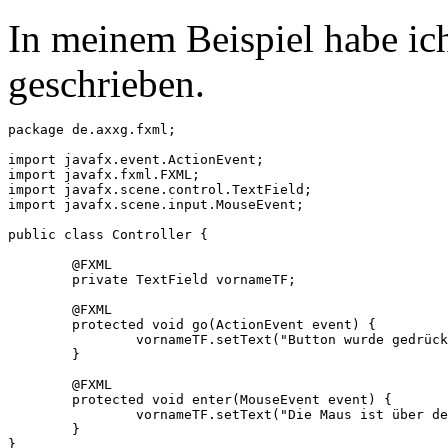
In meinem Beispiel habe ic
geschrieben.
package de.axxg.fxml;

import javafx.event.ActionEvent;

import javafx.fxml.FXML;

import javafx.scene.control.TextField;

import javafx.scene.input.MouseEvent;

public class Controller {

	@FXML

	private TextField vornameTF;

	@FXML

	protected void go(ActionEvent event) {

		vornameTF.setText("Button wurde gedrückt!");

	}

	@FXML

	protected void enter(MouseEvent event) {

		vornameTF.setText("Die Maus ist über den Button!");

	}
