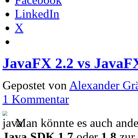
LinkedIn
X
JavaFX 2.2 vs JavaF
Gepostet von
Alexander Grä
1 Kommentar
Man könnte es auch ander
Java SDK 1.7
oder
1.8
zur