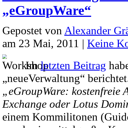
„eGroupWare“
Gepostet von
Alexander Grä
am 23 Mai, 2011 |
Keine K
Im
letzten Beitrag
habe
„neueVerwaltung“ berichte
„eGroupWare: kostenfreie A
Exchange oder Lotus Domi
einem Kommilitonen (Guido