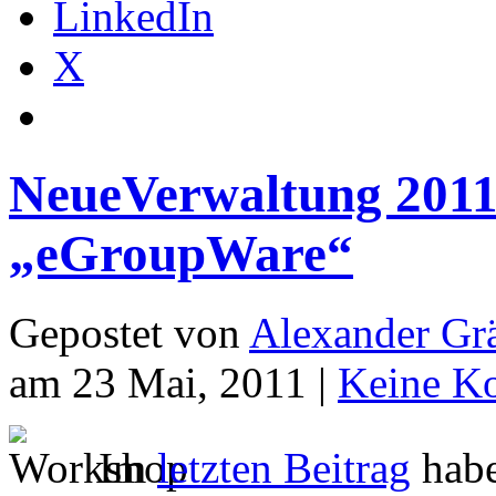
LinkedIn
X
NeueVerwaltung 201
„eGroupWare“
Gepostet von
Alexander Grä
am 23 Mai, 2011 |
Keine K
Im
letzten Beitrag
habe