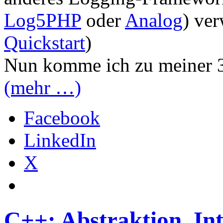
Log5PHP
oder
Analog
) ve
Quickstart
)
Nun komme ich zu meiner 
(mehr …)
Facebook
LinkedIn
X
C++: Abstraktion, In