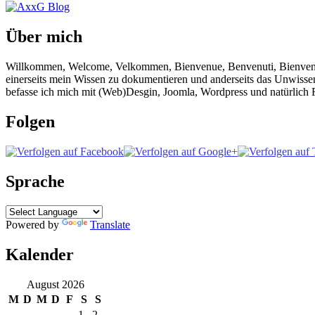
Über mich
Willkommen, Welcome, Velkommen, Bienvenue, Benvenuti, Bienvenido!
einerseits mein Wissen zu dokumentieren und anderseits das Unwisse
befasse ich mich mit (Web)Desgin, Joomla, Wordpress und natürlich F
Folgen
Sprache
Powered by
Translate
Kalender
August 2026
M
D
M
D
F
S
S
1
2