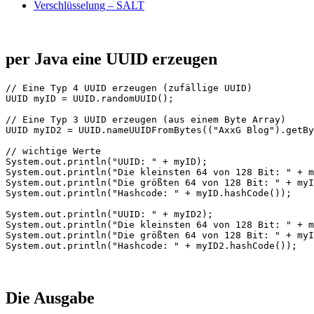
Verschlüsselung – SALT
per Java eine UUID erzeugen
// Eine Typ 4 UUID erzeugen (zufällige UUID)

UUID myID = UUID.randomUUID();

// Eine Typ 3 UUID erzeugen (aus einem Byte Array)

UUID myID2 = UUID.nameUUIDFromBytes(("AxxG Blog").getBy
// wichtige Werte

System.out.println("UUID: " + myID);

System.out.println("Die kleinsten 64 von 128 Bit: " + m
System.out.println("Die größten 64 von 128 Bit: " + myI
System.out.println("Hashcode: " + myID.hashCode());

System.out.println("UUID: " + myID2);

System.out.println("Die kleinsten 64 von 128 Bit: " + m
System.out.println("Die größten 64 von 128 Bit: " + myI
Die Ausgabe