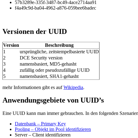
57b3289e-335f-3487-bc49-4ace2714aa91
f4a49c9d-ba04-4962-a876-059bee6badec
Versionen der UUID
Version
Beschreibung
1
ursprüngliche, zeitstempelbasierte UUID
2
DCE Security version
3
namensbasiert, MD5-gehasht
4
zufällig oder pseudozufällige UUID
5
namensbasiert, SHA1-gehasht
mehr Informationen gibt es auf
Wikipedia
.
Anwendungsgebiete von UUID’s
Eine UUID kann man immer gebrauchen. In den folgenden Szenarien 
Datenbank – Primary Key
Pooling – Objekt im Pool identifizieren
Server – Client identifizieren