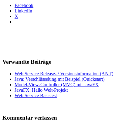
Facebook
LinkedIn
X
Verwandte Beiträge
Web Service Release- / Versionsinformation (ANT)
Java: Verschlüsselung mit Beispiel (Quickstart)
Model-View-Controller (MVC) mit JavaFX
JavaFX: Hallo Welt-Projekt
Web Service Basistest
Kommentar verfassen