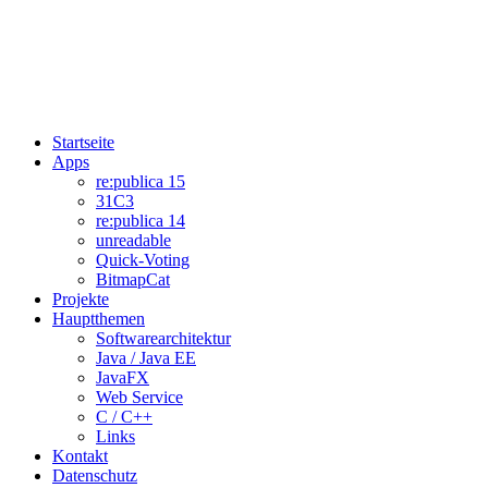
Startseite
Apps
re:publica 15
31C3
re:publica 14
unreadable
Quick-Voting
BitmapCat
Projekte
Hauptthemen
Softwarearchitektur
Java / Java EE
JavaFX
Web Service
C / C++
Links
Kontakt
Datenschutz