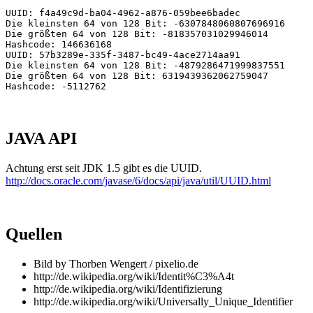
UUID: f4a49c9d-ba04-4962-a876-059bee6badec

Die kleinsten 64 von 128 Bit: -6307848060807696916

Die größten 64 von 128 Bit: -818357031029946014

Hashcode: 146636168

UUID: 57b3289e-335f-3487-bc49-4ace2714aa91

Die kleinsten 64 von 128 Bit: -4879286471999837551

Die größten 64 von 128 Bit: 6319439362062759047

JAVA API
Achtung erst seit JDK 1.5 gibt es die UUID.
http://docs.oracle.com/javase/6/docs/api/java/util/UUID.html
Quellen
Bild by Thorben Wengert / pixelio.de
http://de.wikipedia.org/wiki/Identit%C3%A4t
http://de.wikipedia.org/wiki/Identifizierung
http://de.wikipedia.org/wiki/Universally_Unique_Identifier