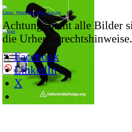
Achtung, nicht alle Bilder s
die Urherberrechtshinweise
Facebook
LinkedIn
X