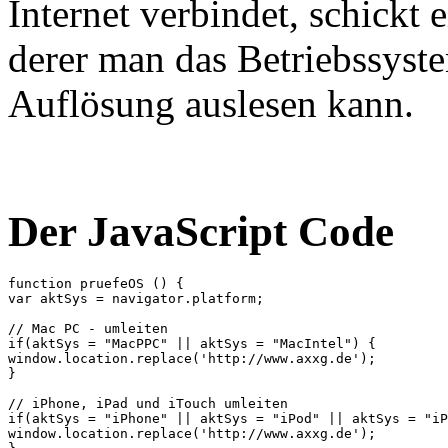
Internet verbindet, schickt 
derer man das Betriebssyste
Auflösung auslesen kann.
Der JavaScript Code
function pruefeOS () {

var aktSys = navigator.platform;

// Mac PC - umleiten

if(aktSys = "MacPPC" || aktSys = "MacIntel") {

window.location.replace('http://www.axxg.de');

}

// iPhone, iPad und iTouch umleiten

if(aktSys = "iPhone" || aktSys = "iPod" || aktSys = "iP
window.location.replace('http://www.axxg.de');
