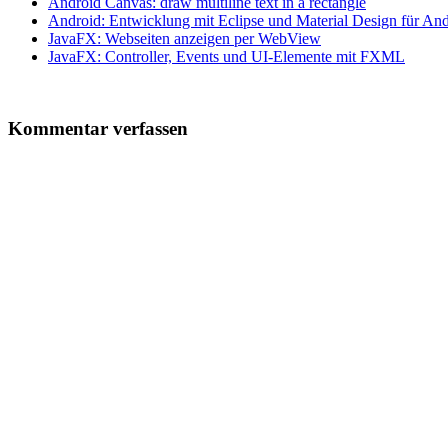
Android Canvas: draw multiline text in a rectangle
Android: Entwicklung mit Eclipse und Material Design für And
JavaFX: Webseiten anzeigen per WebView
JavaFX: Controller, Events und UI-Elemente mit FXML
Kommentar verfassen