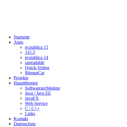
Startseite
Apps
re:publica 15
31C3
re:publica 14
unreadable
Quick-Voting
BitmapCat
Projekte
Hauptthemen
Softwarearchitektur
Java / Java EE
JavaFX
Web Service
C / C++
Links
Kontakt
Datenschutz