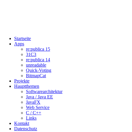
Startseite
Apps
re:publica 15
31C3
re:publica 14
unreadable
Quick-Voting
BitmapCat
Projekte
Hauptthemen
Softwarearchitektur
Java / Java EE
JavaFX
Web Service
C / C++
Links
Kontakt
Datenschutz