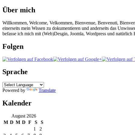
Über mich
Willkommen, Welcome, Velkommen, Bienvenue, Benvenuti, Bienvenido!
einerseits mein Wissen zu dokumentieren und anderseits das Unwisse
befasse ich mich mit (Web)Desgin, Joomla, Wordpress und natürlich F
Folgen
Sprache
Powered by
Translate
Kalender
August 2026
M
D
M
D
F
S
S
1
2