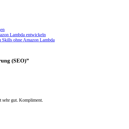
gen
mazon Lambda entwickeln
m Skills ohne Amazon Lambda
erung (SEO)”
st sehr gut. Kompliment.