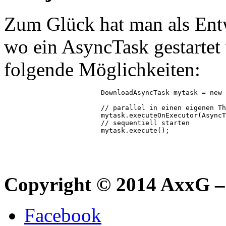
Zum Glück hat man als Ent
wo ein AsyncTask gestartet
folgende Möglichkeiten:
			DownloadAsyncTask mytask = new DownloadAsyncTask();

			// parallel in einen eigenen Thread starten

			mytask.executeOnExecutor(AsyncTask.THREAD_POOL_EXECUTOR);

			// sequentiell starten

Copyright © 2014 AxxG –
Facebook