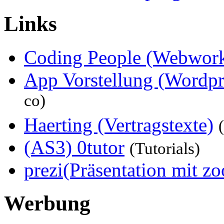
Links
Coding People (Webwork
App Vorstellung (Wordp
co)
Haerting (Vertragstexte)
(AS3) 0tutor
(Tutorials)
prezi(Präsentation mit z
Werbung