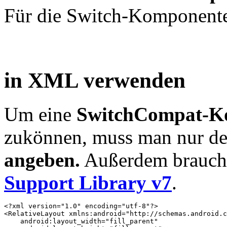
Für die Switch-Komponente 
in XML verwenden
Um eine
SwitchCompat-K
zukönnen, muss man nur d
angeben.
Außerdem brauch 
Support Library v7
.
<?xml version="1.0" encoding="utf-8"?>

<RelativeLayout xmlns:android="http://schemas.android.c
    android:layout_width="fill_parent"
