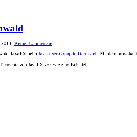
nwald
 2013 |
Keine Kommentare
nwald
JavaFX
beim
Java-User-Group in Darmstadt
. Mit dem provokante
ge Elemente von JavaFX vor, wie zum Beispiel: