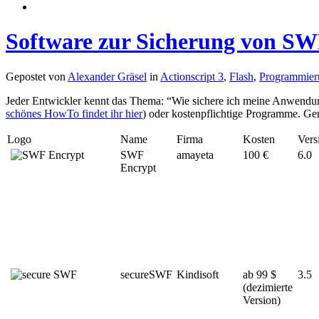
Software zur Sicherung von SWF 
Gepostet von
Alexander Gräsel
in
Actionscript 3
,
Flash
,
Programmier
Jeder Entwickler kennt das Thema: “Wie sichere ich meine Anwendun
schönes HowTo findet ihr hier
) oder kostenpflichtige Programme. Gen
Logo
Name
Firma
Kosten
Vers
SWF
amayeta
100 €
6.0
Encrypt
secureSWF
Kindisoft
ab 99 $
3.5
(dezimierte
Version)