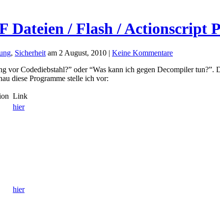
Dateien / Flash / Actionscript 
ung
,
Sicherheit
am 2 August, 2010 |
Keine Kommentare
g vor Codediebstahl?” oder “Was kann ich gegen Decompiler tun?”. D
au diese Programme stelle ich vor:
ion
Link
hier
hier