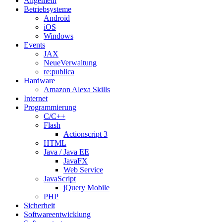
Allgemein
Betriebsysteme
Android
iOS
Windows
Events
JAX
NeueVerwaltung
re:publica
Hardware
Amazon Alexa Skills
Internet
Programmierung
C/C++
Flash
Actionscript 3
HTML
Java / Java EE
JavaFX
Web Service
JavaScript
jQuery Mobile
PHP
Sicherheit
Softwareentwicklung