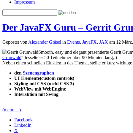
Impressum
Der JavaFX Guru – Gerrit Gru
Gepostet von
Alexander Gräsel
in
Events
,
JavaFX
,
JAX
am 12 März,
Smooth, easy und elegant präsentierte Gerrit Gru
Grunwald
“ fesselte er 50 Teilnehmer über 90 Minuten lang;-)
Neben einen schnellen Einstieg in das Thema, stellte er kurz wichti
den
Szenengraphen
UI-Elemente(custom controls)
Styling mit CSS (nicht CSS 3)
WebView mit WebEngine
Interaktion mit Swing
(mehr …)
Facebook
LinkedIn
X