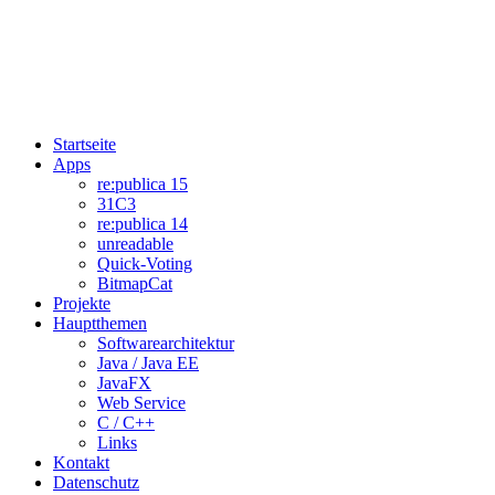
Startseite
Apps
re:publica 15
31C3
re:publica 14
unreadable
Quick-Voting
BitmapCat
Projekte
Hauptthemen
Softwarearchitektur
Java / Java EE
JavaFX
Web Service
C / C++
Links
Kontakt
Datenschutz