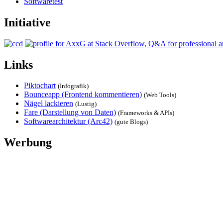
Softwaretest
Initiative
Links
Piktochart
(Infografik)
Bounceapp (Frontend kommentieren)
(Web Tools)
Nägel lackieren
(Lustig)
Fare (Darstellung von Daten)
(Frameworks & APIs)
Softwarearchitektur (Arc42)
(gute Blogs)
Werbung