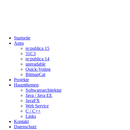
Startseite
Apps
re:publica 15
31C3
re:publica 14
unreadable
Quick-Voting
BitmapCat
Projekte
Hauptthemen
Softwarearchitektur
Java / Java EE
JavaFX
Web Service
C / C++
Links
Kontakt
Datenschutz