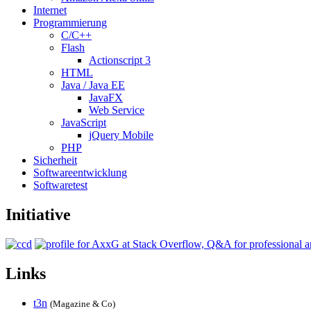
Internet
Programmierung
C/C++
Flash
Actionscript 3
HTML
Java / Java EE
JavaFX
Web Service
JavaScript
jQuery Mobile
PHP
Sicherheit
Softwareentwicklung
Softwaretest
Initiative
Links
t3n
(Magazine & Co)