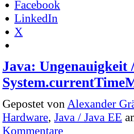
Facebook
LinkedIn
X
Java: Ungenauigkeit /
System.currentTimeMi
Gepostet von
Alexander Grä
Hardware
,
Java / Java EE
a
Kommentare