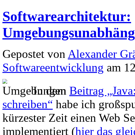
Softwarearchitektur:
Umgebungsunabhängi
Gepostet von
Alexander Grä
Softwareentwicklung
am 12
In dem
Beitrag „Jav
schreiben“
habe ich großspu
kürzester Zeit einen Web Se
implementiert (
hier das gle