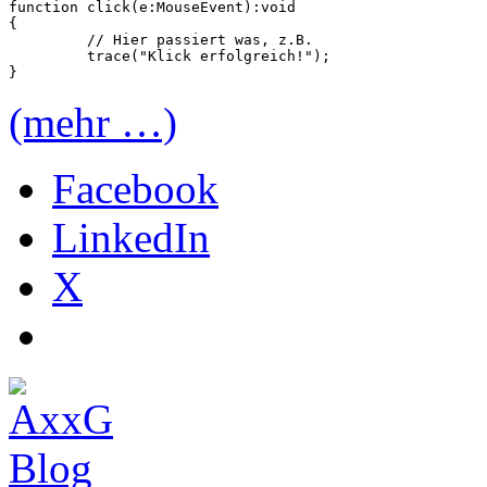
function click(e:MouseEvent):void

{

	 // Hier passiert was, z.B.

	 trace("Klick erfolgreich!");

(mehr …)
Facebook
LinkedIn
X