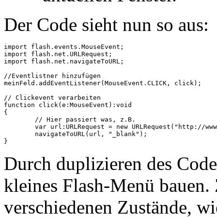
Der Code sieht nun so aus:
import flash.events.MouseEvent;

import flash.net.URLRequest;

import flash.net.navigateToURL;

//Eventlistner hinzufügen

meinFeld.addEventListener(MouseEvent.CLICK, click);

// Clickevent verarbeiten

function click(e:MouseEvent):void

{

	// Hier passiert was, z.B.

	var url:URLRequest = new URLRequest("http://www.google.de");

	navigateToURL(url, "_blank");

Durch duplizieren des Code
kleines Flash-Menü bauen. 
verschiedenen Zustände, wi