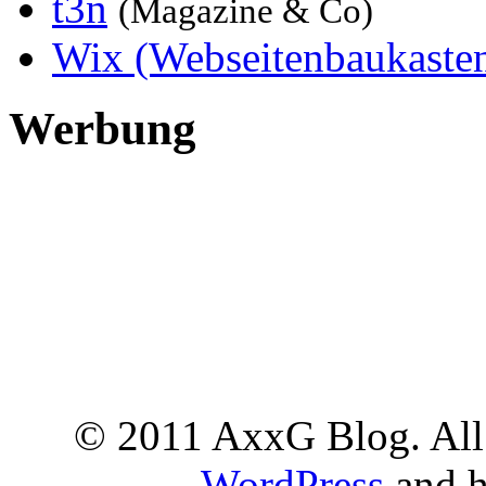
t3n
(Magazine & Co)
Wix (Webseitenbaukaste
Werbung
© 2011 AxxG Blog. All 
WordPress
and h