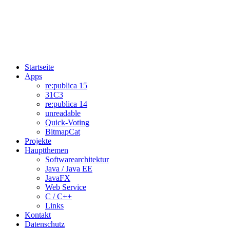
Startseite
Apps
re:publica 15
31C3
re:publica 14
unreadable
Quick-Voting
BitmapCat
Projekte
Hauptthemen
Softwarearchitektur
Java / Java EE
JavaFX
Web Service
C / C++
Links
Kontakt
Datenschutz