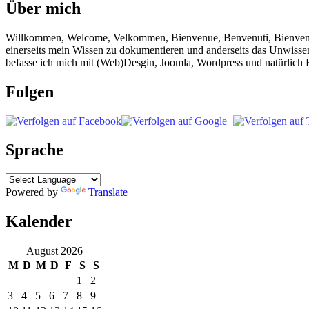
Über mich
Willkommen, Welcome, Velkommen, Bienvenue, Benvenuti, Bienvenido!
einerseits mein Wissen zu dokumentieren und anderseits das Unwisse
befasse ich mich mit (Web)Desgin, Joomla, Wordpress und natürlich F
Folgen
Sprache
Powered by
Translate
Kalender
August 2026
M
D
M
D
F
S
S
1
2
3
4
5
6
7
8
9