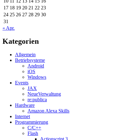
10
11
12
13
14
15
16
17
18
19
20
21
22
23
24
25
26
27
28
29
30
31
« Apr.
Kategorien
Allgemein
Betriebsysteme
Android
iOS
Windows
Events
JAX
NeueVerwaltung
re:publica
Hardware
Amazon Alexa Skills
Internet
Programmierung
C/C++
Flash
Actionscript 3