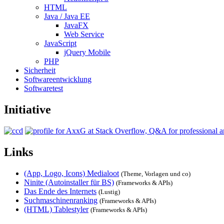
HTML
Java / Java EE
JavaFX
Web Service
JavaScript
jQuery Mobile
PHP
Sicherheit
Softwareentwicklung
Softwaretest
Initiative
Links
(App, Logo, Icons) Medialoot
(Theme, Vorlagen und co)
Ninite (Autoinstaller für BS)
(Frameworks & APIs)
Das Ende des Internets
(Lustig)
Suchmaschinenranking
(Frameworks & APIs)
(HTML) Tablestyler
(Frameworks & APIs)