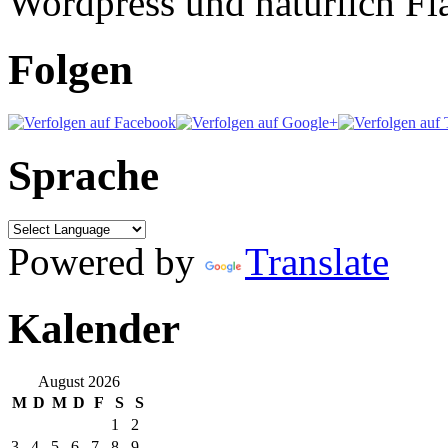
Wordpress und natürlich Fla
Folgen
Sprache
Powered by
Translate
Kalender
August 2026
M
D
M
D
F
S
S
1
2
3
4
5
6
7
8
9