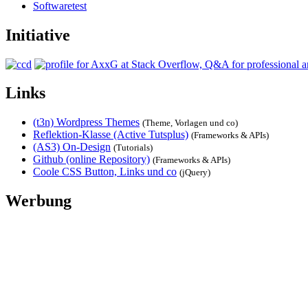
Softwaretest
Initiative
Links
(t3n) Wordpress Themes
(Theme, Vorlagen und co)
Reflektion-Klasse (Active Tutsplus)
(Frameworks & APIs)
(AS3) On-Design
(Tutorials)
Github (online Repository)
(Frameworks & APIs)
Coole CSS Button, Links und co
(jQuery)
Werbung