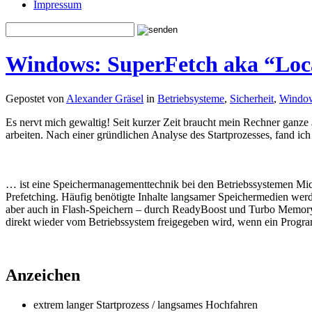
Impressum
Windows: SuperFetch aka “Loca
Gepostet von
Alexander Gräsel
in
Betriebsysteme
,
Sicherheit
,
Windo
Es nervt mich gewaltig! Seit kurzer Zeit braucht mein Rechner ganze
arbeiten. Nach einer gründlichen Analyse des Startprozesses, fand ic
… ist eine Speichermanagementtechnik bei den Betriebssystemen Mic
Prefetching. Häufig benötigte Inhalte langsamer Speichermedien wer
aber auch in Flash-Speichern – durch ReadyBoost und Turbo Memory) be
direkt wieder vom Betriebssystem freigegeben wird, wenn ein Progra
.
Anzeichen
extrem langer Startprozess / langsames Hochfahren