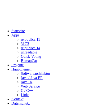
Startseite
Apps
re:publica 15
31C3
re:publica 14
unreadable
Quick-Voting
BitmapCat
Projekte
Hauptthemen
Softwarearchitektur
Java / Java EE
JavaFX
Web Service
C / C++
Links
Kontakt
Datenschutz