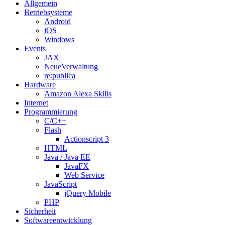
Allgemein
Betriebsysteme
Android
iOS
Windows
Events
JAX
NeueVerwaltung
re:publica
Hardware
Amazon Alexa Skills
Internet
Programmierung
C/C++
Flash
Actionscript 3
HTML
Java / Java EE
JavaFX
Web Service
JavaScript
jQuery Mobile
PHP
Sicherheit
Softwareentwicklung