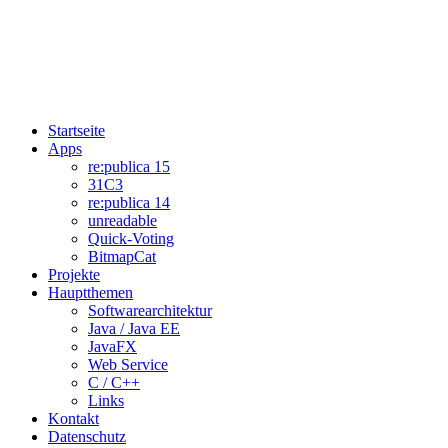
Startseite
Apps
re:publica 15
31C3
re:publica 14
unreadable
Quick-Voting
BitmapCat
Projekte
Hauptthemen
Softwarearchitektur
Java / Java EE
JavaFX
Web Service
C / C++
Links
Kontakt
Datenschutz