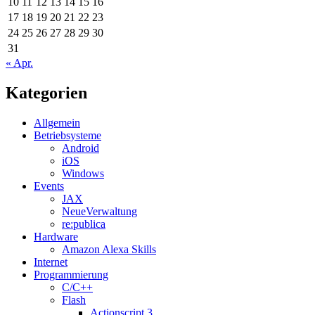
10
11
12
13
14
15
16
17
18
19
20
21
22
23
24
25
26
27
28
29
30
31
« Apr.
Kategorien
Allgemein
Betriebsysteme
Android
iOS
Windows
Events
JAX
NeueVerwaltung
re:publica
Hardware
Amazon Alexa Skills
Internet
Programmierung
C/C++
Flash
Actionscript 3