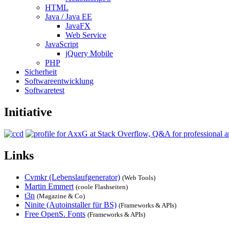
HTML
Java / Java EE
JavaFX
Web Service
JavaScript
jQuery Mobile
PHP
Sicherheit
Softwareentwicklung
Softwaretest
Initiative
Links
Cvmkr (Lebenslaufgenerator)
(Web Tools)
Martin Emmert
(coole Flashseiten)
t3n
(Magazine & Co)
Ninite (Autoinstaller für BS)
(Frameworks & APIs)
Free OpenS. Fonts
(Frameworks & APIs)