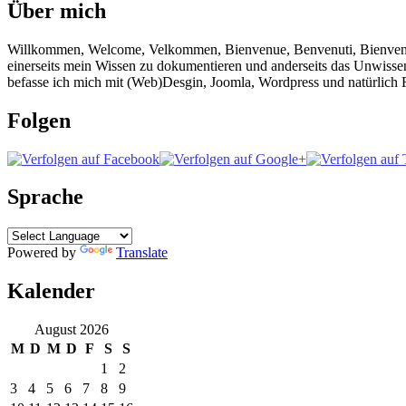
Über mich
Willkommen, Welcome, Velkommen, Bienvenue, Benvenuti, Bienvenido!
einerseits mein Wissen zu dokumentieren und anderseits das Unwisse
befasse ich mich mit (Web)Desgin, Joomla, Wordpress und natürlich F
Folgen
Sprache
Powered by
Translate
Kalender
August 2026
M
D
M
D
F
S
S
1
2
3
4
5
6
7
8
9