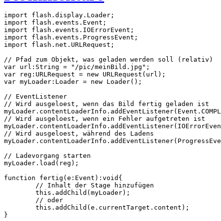
import flash.display.Loader;

import flash.events.Event;

import flash.events.IOErrorEvent;

import flash.events.ProgressEvent;

import flash.net.URLRequest;

// Pfad zum Objekt, was geladen werden soll (relativ)

var url:String = "/pic/meinBild.jpg";

var reg:URLRequest = new URLRequest(url);

var myLoader:Loader = new Loader();

// EventListener

// Wird ausgeloest, wenn das Bild fertig geladen ist

myLoader.contentLoaderInfo.addEventListener(Event.COMPL
// Wird ausgeloest, wenn ein Fehler aufgetreten ist

myLoader.contentLoaderInfo.addEventListener(IOErrorEven
// Wird ausgeloest, während des Ladens

myLoader.contentLoaderInfo.addEventListener(ProgressEve
// Ladevorgang starten

myLoader.load(reg);

function fertig(e:Event):void{

	// Inhalt der Stage hinzufügen

	this.addChild(myLoader);

	// oder

	this.addChild(e.currentTarget.content);

}
