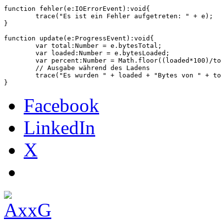
function fehler(e:IOErrorEvent):void{

	trace("Es ist ein Fehler aufgetreten: " + e);

}

function update(e:ProgressEvent):void{

	var total:Number = e.bytesTotal;

	var loaded:Number = e.bytesLoaded;

	var percent:Number = Math.floor((loaded*100)/total);

	// Ausgabe während des Ladens

	trace("Es wurden " + loaded + "Bytes von " + total +" Bytes geladen. Also " + percent + "%");

Facebook
LinkedIn
X