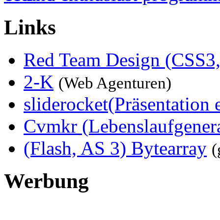
Links
Red Team Design (CSS3,
2-K
(Web Agenturen)
sliderocket(Präsentation e
Cvmkr (Lebenslaufgenera
(Flash, AS 3) Bytearray
(
Werbung