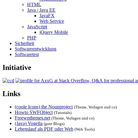
HTML
Java / Java EE
JavaFX
Web Service
JavaScript
jQuery Mobile
PHP
Sicherheit
Softwareentwicklung
Softwaretest
Initiative
Links
(coole Icons) the Nounproject
(Theme, Vorlagen und co)
Howto SWFObject
(Tutorials)
Freewpthemes.net
(Theme, Vorlagen und co)
(Java) Vogella
(gute Blogs)
Lebenslauf als PDF oder Web
(Web Tools)