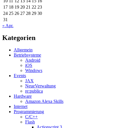
10
11
12
13
14
15
16
17
18
19
20
21
22
23
24
25
26
27
28
29
30
31
« Apr.
Kategorien
Allgemein
Betriebsysteme
Android
iOS
Windows
Events
JAX
NeueVerwaltung
re:publica
Hardware
Amazon Alexa Skills
Internet
Programmierung
C/C++
Flash
Actionscript 3