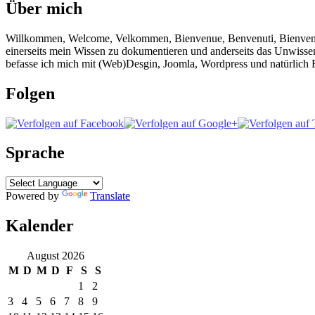
Über mich
Willkommen, Welcome, Velkommen, Bienvenue, Benvenuti, Bienvenido!
einerseits mein Wissen zu dokumentieren und anderseits das Unwisse
befasse ich mich mit (Web)Desgin, Joomla, Wordpress und natürlich F
Folgen
Sprache
Powered by
Translate
Kalender
August 2026
M
D
M
D
F
S
S
1
2
3
4
5
6
7
8
9