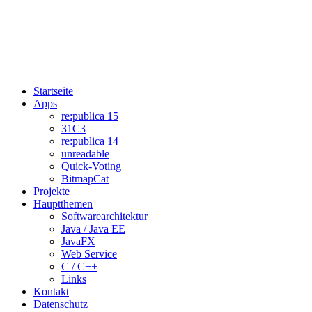
Startseite
Apps
re:publica 15
31C3
re:publica 14
unreadable
Quick-Voting
BitmapCat
Projekte
Hauptthemen
Softwarearchitektur
Java / Java EE
JavaFX
Web Service
C / C++
Links
Kontakt
Datenschutz