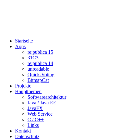
Startseite
Apps
re:publica 15
31C3
re:publica 14
unreadable
Quick-Voting
BitmapCat
Projekte
Hauptthemen
Softwarearchitektur
Java / Java EE
JavaFX
Web Service
C / C++
Links
Kontakt
Datenschutz