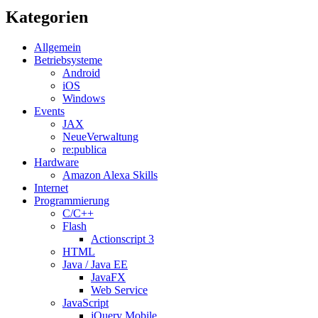
Kategorien
Allgemein
Betriebsysteme
Android
iOS
Windows
Events
JAX
NeueVerwaltung
re:publica
Hardware
Amazon Alexa Skills
Internet
Programmierung
C/C++
Flash
Actionscript 3
HTML
Java / Java EE
JavaFX
Web Service
JavaScript
jQuery Mobile