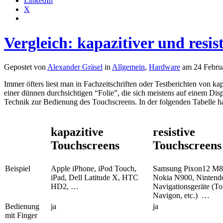
LinkedIn
X
Vergleich: kapazitiver und resis
Gepostet von
Alexander Gräsel
in
Allgemein
,
Hardware
am 24 Februa
Immer öfters liest man in Fachzeitschriften oder Testberichten von k
einer dünnen durchsichtigen “Folie”, die sich meistens auf einem Disp
Technik zur Bedienung des Touchscreens. In der folgenden Tabelle 
kapazitive
resistive
Touchscreens
Touchscreens
Beispiel
Apple iPhone, iPod Touch,
Samsung Pixon12 M8
iPad, Dell Latitude X, HTC
Nokia N900, Nintend
HD2, …
Navigationsgeräte (
Navigon, etc.) …
Bedienung
ja
ja
mit Finger