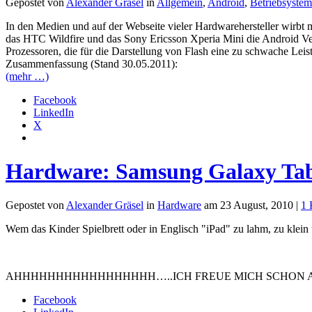
Gepostet von
Alexander Gräsel
in
Allgemein
,
Android
,
Betriebsyste
In den Medien und auf der Webseite vieler Hardwarehersteller wirbt m
das ­HTC ­Wildfire und das Sony Ericsson ­Xperia Mini ­die Android V
Prozessoren, die für die Darstellung von Flash eine zu schwache Leistu
Zusammenfassung (Stand 30.05.2011):
(mehr …)
Facebook
LinkedIn
X
Hardware: Samsung Galaxy Ta
Gepostet von
Alexander Gräsel
in
Hardware
am 23 August, 2010 |
1 
Wem das Kinder Spielbrett oder in Englisch "iPad" zu lahm, zu klein
AHHHHHHHHHHHHHHHHH…..ICH FREUE MICH SCHON AUF 
Facebook