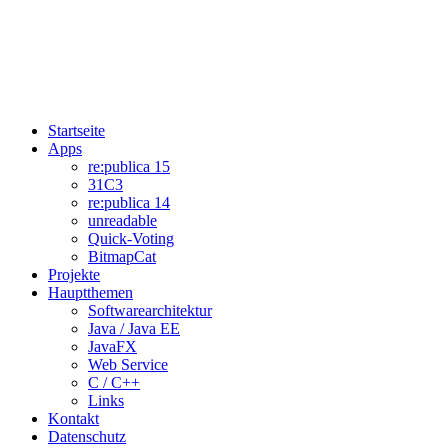
Startseite
Apps
re:publica 15
31C3
re:publica 14
unreadable
Quick-Voting
BitmapCat
Projekte
Hauptthemen
Softwarearchitektur
Java / Java EE
JavaFX
Web Service
C / C++
Links
Kontakt
Datenschutz