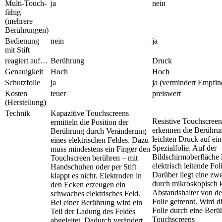
Multi-Touch-
ja
nein
fähig
(mehrere
Berührungen)
Bedienung
nein
ja
mit Stift
reagiert auf…
Berührung
Druck
Genauigkeit
Hoch
Hoch
Schutzfolie
ja
ja (vermindert Empfind
Kosten
teuer
preiswert
(Herstellung)
Technik
Kapazitive Touchscreens
Resistive Touchscreen
ermitteln die Position der
erkennen die Berühru
Berührung durch Veränderung
leichten Druck auf ein
eines elektrischen Feldes. Dazu
Spezialfolie. Auf der
muss mindestens ein Finger den
Bildschirmoberfläche l
Touchscreen berühren – mit
elektrisch leitende Fol
Handschuhen oder per Stift
Darüber liegt eine zwe
klappt es nicht. Elektroden in
durch mikroskopisch k
den Ecken erzeugen ein
Abstandshalter von de
schwaches elektrisches Feld.
Folie getrennt. Wird d
Bei einer Berührung wird ein
Folie durch eine Berü
Teil der Ladung des Feldes
Touchscreens
abgeleitet. Dadurch verändert