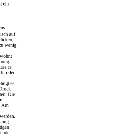
t ein
isch auf
rücken,
zu wenig
ewöhnt
enung.
dass es
ch- oder
lingt es
 Druck
ten. Die
te
. Am
 werden,
enung
tigen
sende