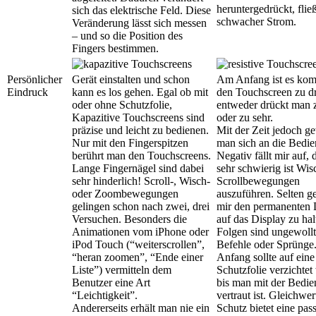
heruntergedrückt, fließ
sich das elektrische Feld. Diese
schwacher Strom.
Veränderung lässt sich messen
– und so die Position des
Fingers bestimmen.
Persönlicher
Gerät einstalten und schon
Am Anfang ist es kom
Eindruck
kann es los gehen. Egal ob mit
den Touchscreen zu d
oder ohne Schutzfolie,
entweder drückt man 
Kapazitive Touchscreens sind
oder zu sehr.
präzise und leicht zu bedienen.
Mit der Zeit jedoch g
Nur mit den Fingerspitzen
man sich an die Bedi
berührt man den Touchscreens.
Negativ fällt mir auf, 
Lange Fingernägel sind dabei
sehr schwierig ist Wis
sehr hinderlich! Scroll-, Wisch-
Scrollbewegungen
oder Zoombewegungen
auszuführen. Selten ge
gelingen schon nach zwei, drei
mir den permanenten
Versuchen. Besonders die
auf das Display zu hal
Animationen vom iPhone oder
Folgen sind ungewoll
iPod Touch (“weiterscrollen”,
Befehle oder Sprünge
“heran zoomen”, “Ende einer
Anfang sollte auf eine
Liste”) vermitteln dem
Schutzfolie verzichtet
Benutzer eine Art
bis man mit der Bedi
“Leichtigkeit”.
vertraut ist. Gleichwer
Andererseits erhält man nie ein
Schutz bietet eine pas