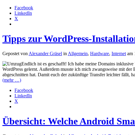
Facebook
LinkedIn
X
Tipps zur WordPress-Installatio
Gepostet von
Alexander Gräsel
in
Allgemein
,
Hardware
,
Internet
am 
Endlich ist es geschafft! Ich habe meine Domains inklusiv
WordPress gelernt. Außerdem musste ich mich zwangsweise mit der 
abgeschnitten hat. Damit euch der zukünftige Transfer leichter fällt,
(mehr …)
Facebook
LinkedIn
X
Übersicht: Welche Android Sma