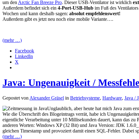
um den
Arctic Fan Breeze Pro
. Dieser USB-Ventilator ist wirklich
ex
Außerdem befindet sich ein
4-Port-USB-Hub
im Fuß des Ventilator
Wochen und kann deshalb sagen:
absolut empfehlenswert!
Außerdem gibt es jetzt neu noch eine mobile Variante….
(mehr …)
Facebook
LinkedIn
X
Java: Ungenauigkeit / Messfehl
Gepostet von
Alexander Gräsel
in
Betriebsysteme
,
Hardware
,
Java / 
Unglaublich, aber heute hat mich Java zum ers
Wie die Überschrift des Blogeintrags verrät, habe ich Ungenauigkeit
eigentliche Verarbeitung unter 10 Millisekunden dauert, kann das zu 
anderen Worten: Windows XP (32 Bit) und Java Version: JDK 1.6.0_1
gleichen Timestamp und provoziert damit einen SQL-Fehler. Dabei spi
(mehr …)