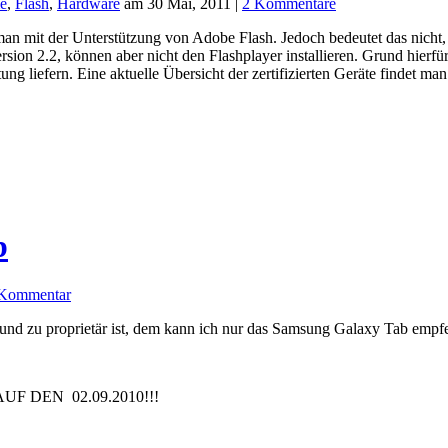
me
,
Flash
,
Hardware
am 30 Mai, 2011 |
2 Kommentare
an mit der Unterstützung von Adobe Flash. Jedoch bedeutet das nicht, d
ersion 2.2, können aber nicht den Flashplayer installieren. Grund hierf
ng liefern. Eine aktuelle Übersicht der zertifizierten Geräte findet ma
b
Kommentar
 und zu proprietär ist, dem kann ich nur das Samsung Galaxy Tab empf
DEN 02.09.2010!!!