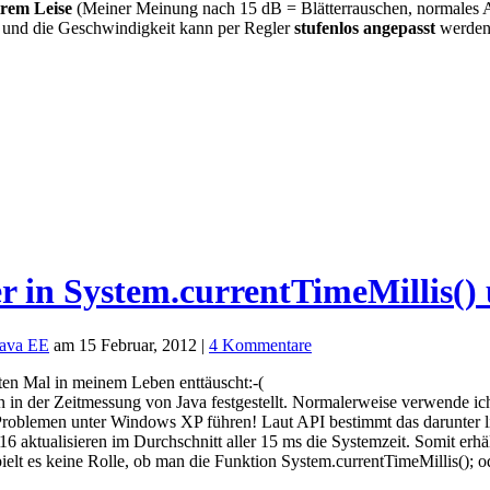
trem Leise
(Meiner Meinung nach 15 dB = Blätterrauschen, normales 
s und die Geschwindigkeit kann per Regler
stufenlos angepasst
werden.
er in System.currentTimeMillis()
Java EE
am 15 Februar, 2012 |
4 Kommentare
ten Mal in meinem Leben enttäuscht:-(
en in der Zeitmessung von Java festgestellt. Normalerweise verwende i
Problemen unter Windows XP führen! Laut API bestimmt das darunter lie
6 aktualisieren im Durchschnitt aller 15 ms die Systemzeit. Somit er
elt es keine Rolle, ob man die Funktion System.currentTimeMillis(); 