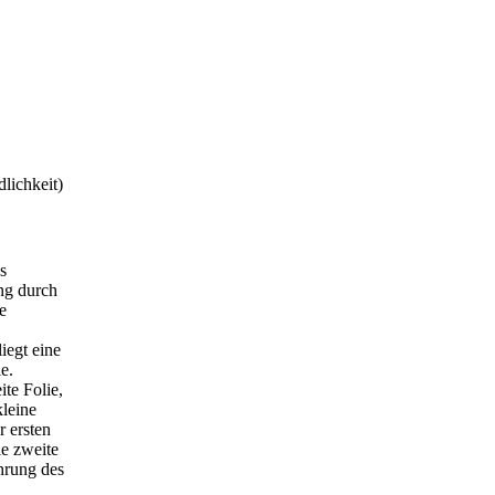
lichkeit)
s
ng durch
e
iegt eine
ie.
ite Folie,
leine
r ersten
ie zweite
hrung des