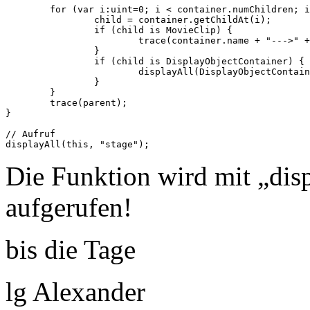
	for (var i:uint=0; i < container.numChildren; i++) {

		child = container.getChildAt(i);

		if (child is MovieClip) {

			trace(container.name + "--->" + child.name);

		}

		if (child is DisplayObjectContainer) {

			displayAll(DisplayObjectContainer(child), parent );

		}

	}

	trace(parent);

}

// Aufruf

Die Funktion wird mit „displ
aufgerufen!
bis die Tage
lg Alexander