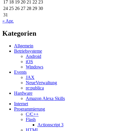
17
18
19
20
21
22
23
24
25
26
27
28
29
30
31
« Apr.
Kategorien
Allgemein
Betriebsysteme
Android
iOS
Windows
Events
JAX
NeueVerwaltung
re:publica
Hardware
Amazon Alexa Skills
Internet
Programmierung
C/C++
Flash
Actionscript 3
HTML