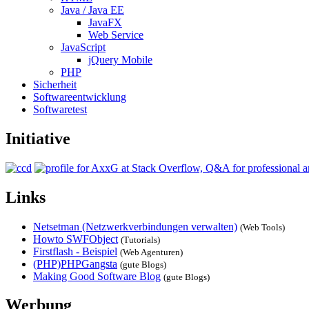
Java / Java EE
JavaFX
Web Service
JavaScript
jQuery Mobile
PHP
Sicherheit
Softwareentwicklung
Softwaretest
Initiative
Links
Netsetman (Netzwerkverbindungen verwalten)
(Web Tools)
Howto SWFObject
(Tutorials)
Firstflash - Beispiel
(Web Agenturen)
(PHP)PHPGangsta
(gute Blogs)
Making Good Software Blog
(gute Blogs)
Werbung