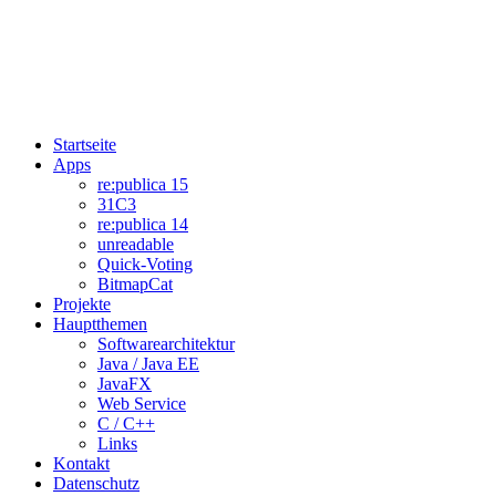
Startseite
Apps
re:publica 15
31C3
re:publica 14
unreadable
Quick-Voting
BitmapCat
Projekte
Hauptthemen
Softwarearchitektur
Java / Java EE
JavaFX
Web Service
C / C++
Links
Kontakt
Datenschutz