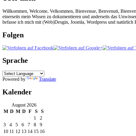
Willkommen, Welcome, Velkommen, Bienvenue, Benvenuti, Bienvenido!
einerseits mein Wissen zu dokumentieren und anderseits das Unwisse
befasse ich mich mit (Web)Desgin, Joomla, Wordpress und natürlich F
Folgen
Sprache
Powered by
Translate
Kalender
August 2026
M
D
M
D
F
S
S
1
2
3
4
5
6
7
8
9
10
11
12
13
14
15
16