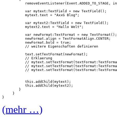
           removeEventListener(Event.ADDED_TO_STAGE, in
           var mytext:TextField = new TextField();

           mytext.text = "AxxG Blog";

           var mytext2:TextField = new TextField();

           mytext2.text = "Hallo Welt";

           var newFormat:TextFormat = new TextFormat();

           newFormat.align = TextFormatAlign.CENTER;

           newFormat.bold = true;

           // weitere Eigenschaften definieren

           text.setTextFormat(newFormat);

           // Erklaerung

           // mytext.setTextFormat(textFormat:TextFormat)	Wendet die Eigenschaften von textFormat auf den gesamten Text im Textfeld
           // mytext.setTextFormat(textFormat:TextFormat, beginIndex:int)	Wendet die Eigenschaften von textFormat auf den Text a
           // mytext.setTextFormat(textFormat:TextFormat, beginIndex:int, endIndex:int)	Wendet die Eigenschaften von te
           this.addChild(mytext);

           this.addChild(mytext2);

        }

     }   

(mehr …)