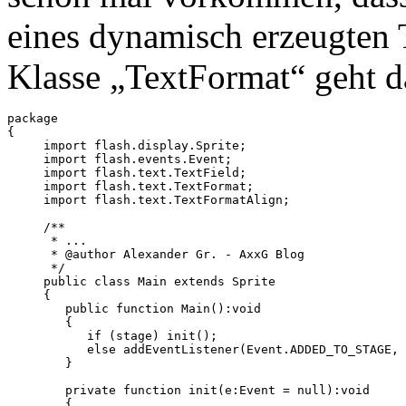
eines dynamisch erzeugten 
Klasse „TextFormat“ geht d
package

{

     import flash.display.Sprite;

     import flash.events.Event;

     import flash.text.TextField;

     import flash.text.TextFormat;

     import flash.text.TextFormatAlign;

     /**

      * ...

      * @author Alexander Gr. - AxxG Blog

      */

     public class Main extends Sprite

     {

        public function Main():void

        {

           if (stage) init();

           else addEventListener(Event.ADDED_TO_STAGE, 
        }

        private function init(e:Event = null):void

        {
