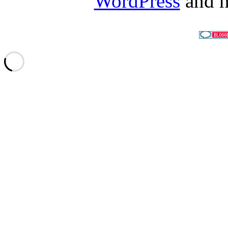
WordPress
and h