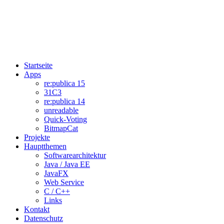
Startseite
Apps
re:publica 15
31C3
re:publica 14
unreadable
Quick-Voting
BitmapCat
Projekte
Hauptthemen
Softwarearchitektur
Java / Java EE
JavaFX
Web Service
C / C++
Links
Kontakt
Datenschutz