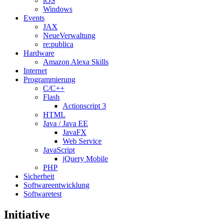
iOS
Windows
Events
JAX
NeueVerwaltung
re:publica
Hardware
Amazon Alexa Skills
Internet
Programmierung
C/C++
Flash
Actionscript 3
HTML
Java / Java EE
JavaFX
Web Service
JavaScript
jQuery Mobile
PHP
Sicherheit
Softwareentwicklung
Softwaretest
Initiative