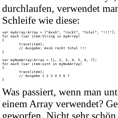
durchlaufen, verwendet man
Schleife wie diese:
var myArray:Array = ["AxxG", "rockt", "total", "!!!"];

for each (var item:String in myArray)

{

	trace(item);

	// Ausgabe: AxxG rockt total !!!

}

var myNumArray:Array = [1, 2, 3, 4, 5, 6, 7];

for each (var item:uint in myNumArray)

{

	trace(item);

	// Ausgabe 1 2 3 4 5 6 7

Was passiert, wenn man unt
einem Array verwendet? Ge
geworfen. Nicht sehr schön 