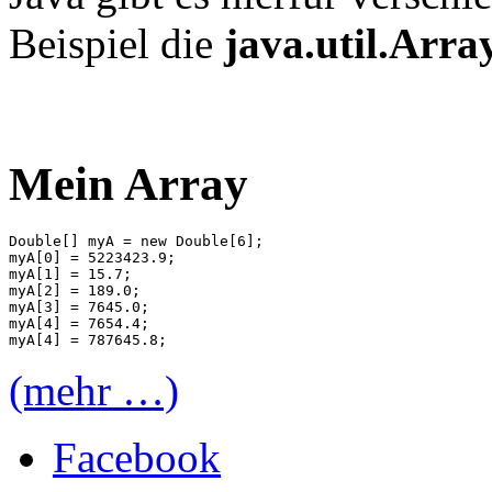
Beispiel die
java.util.Arra
Mein Array
Double[] myA = new Double[6];

myA[0] = 5223423.9;

myA[1] = 15.7;

myA[2] = 189.0;

myA[3] = 7645.0;

myA[4] = 7654.4;

(mehr …)
Facebook