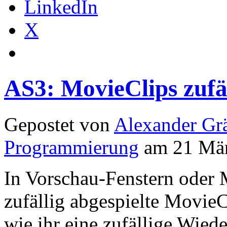
LinkedIn
X
AS3: MovieClips zufäl
Gepostet von
Alexander Grä
Programmierung
am 21 Mär
In Vorschau-Fenstern oder 
zufällig abgespielte MovieC
wie ihr eine zufällige Wiede