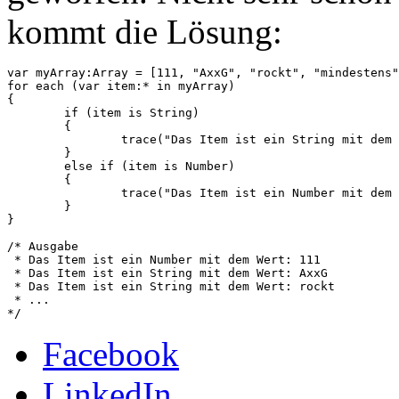
kommt die Lösung:
var myArray:Array = [111, "AxxG", "rockt", "mindestens"
for each (var item:* in myArray)

{

	if (item is String)

	{

		trace("Das Item ist ein String mit dem Wert: " + item);

	}

	else if (item is Number)

	{

		trace("Das Item ist ein Number mit dem Wert: " + item);

	}

}

/* Ausgabe 

 * Das Item ist ein Number mit dem Wert: 111

 * Das Item ist ein String mit dem Wert: AxxG

 * Das Item ist ein String mit dem Wert: rockt

 * ...

Facebook
LinkedIn