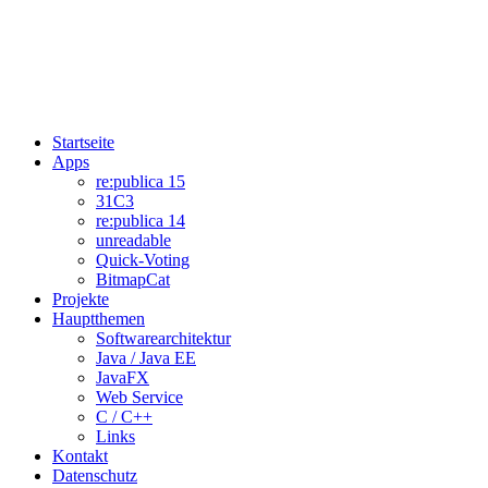
Startseite
Apps
re:publica 15
31C3
re:publica 14
unreadable
Quick-Voting
BitmapCat
Projekte
Hauptthemen
Softwarearchitektur
Java / Java EE
JavaFX
Web Service
C / C++
Links
Kontakt
Datenschutz