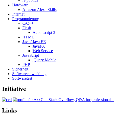
re:publica
Hardware
Amazon Alexa Skills
Internet
Programmierung
C/C++
Flash
Actionscript 3
HTML
Java / Java EE
JavaFX
Web Service
JavaScript
jQuery Mobile
PHP
Sicherheit
Softwareentwicklung
Softwaretest
Initiative
Links