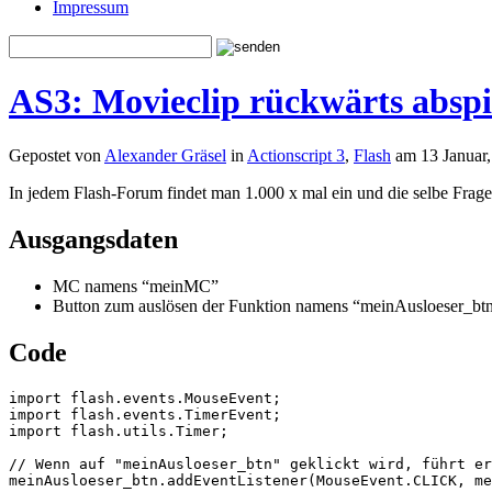
Impressum
AS3: Movieclip rückwärts abspi
Gepostet von
Alexander Gräsel
in
Actionscript 3
,
Flash
am 13 Januar,
In jedem Flash-Forum findet man 1.000 x mal ein und die selbe Frage
Ausgangsdaten
MC namens “meinMC”
Button zum auslösen der Funktion namens “meinAusloeser_bt
Code
import flash.events.MouseEvent;

import flash.events.TimerEvent;

import flash.utils.Timer;

// Wenn auf "meinAusloeser_btn" geklickt wird, führt er
meinAusloeser_btn.addEventListener(MouseEvent.CLICK, me