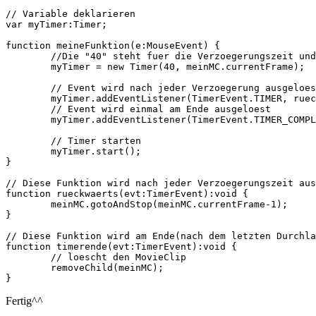
// Variable deklarieren

var myTimer:Timer;

function meineFunktion(e:MouseEvent) {

	//Die "40" steht fuer die Verzoegerungszeit und das "meinMC.currentFrame" auf die Anzahl der Wiederholungen

	myTimer = new Timer(40, meinMC.currentFrame);

	// Event wird nach jeder Verzoegerung ausgeloest 

	myTimer.addEventListener(TimerEvent.TIMER, rueckwaerts);

	// Event wird einmal am Ende ausgeloest

	myTimer.addEventListener(TimerEvent.TIMER_COMPLETE, timerende);

	// Timer starten

	myTimer.start();

}

// Diese Funktion wird nach jeder Verzoegerungszeit aus
function rueckwaerts(evt:TimerEvent):void {

	meinMC.gotoAndStop(meinMC.currentFrame-1);

}

// Diese Funktion wird am Ende(nach dem letzten Durchla
function timerende(evt:TimerEvent):void {

	// loescht den MovieClip

	removeChild(meinMC);

Fertig^^