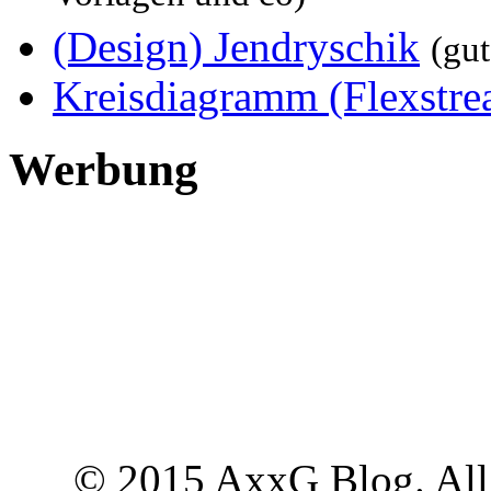
(Design) Jendryschik
(gu
Kreisdiagramm (Flexstre
Werbung
© 2015 AxxG Blog. All 