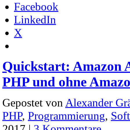
Facebook
LinkedIn
X
Quickstart: Amazon A
PHP und ohne Amazo
Gepostet von
Alexander Grä
PHP
,
Programmierung
,
Sof
2017 |
3 Kommentare