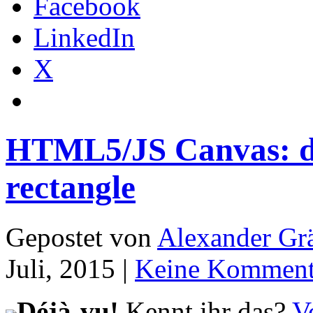
Facebook
LinkedIn
X
HTML5/JS Canvas: dra
rectangle
Gepostet von
Alexander Grä
Juli, 2015 |
Keine Komment
Déjà-vu!
Kennt ihr das?
V