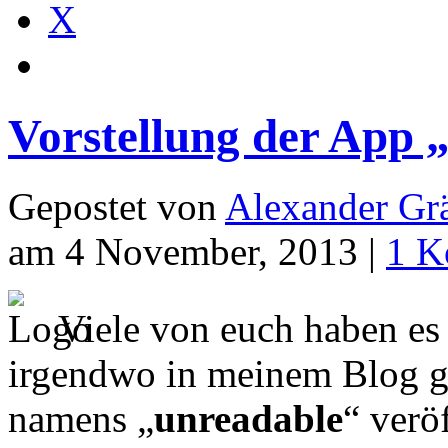
X
Vorstellung der App 
Gepostet von
Alexander Grä
am 4 November, 2013 |
1 K
Viele von euch haben es
irgendwo in meinem Blog ge
namens „
unreadable
“ veröf