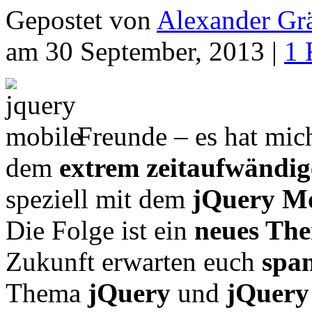
Gepostet von
Alexander Grä
am 30 September, 2013 |
1 
Freunde – es hat mic
dem
extrem zeitaufwändi
speziell mit dem
jQuery Mo
Die Folge ist ein
neues The
Zukunft erwarten euch
spa
Thema
jQuery
und
jQuery