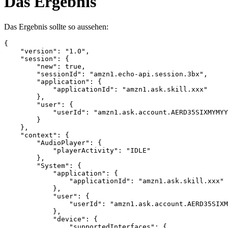
Das Ergebnis
Das Ergebnis sollte so aussehen:
{

    "version": "1.0",

    "session": {

        "new": true,

        "sessionId": "amzn1.echo-api.session.3bx",

        "application": {

            "applicationId": "amzn1.ask.skill.xxx"

        },

        "user": {

            "userId": "amzn1.ask.account.AERD35SIXMYMYY
        }

    },

    "context": {

        "AudioPlayer": {

            "playerActivity": "IDLE"

        },

        "System": {

            "application": {

                "applicationId": "amzn1.ask.skill.xxx"

            },

            "user": {

                "userId": "amzn1.ask.account.AERD35SIXM
            },

            "device": {

                "supportedInterfaces": {
