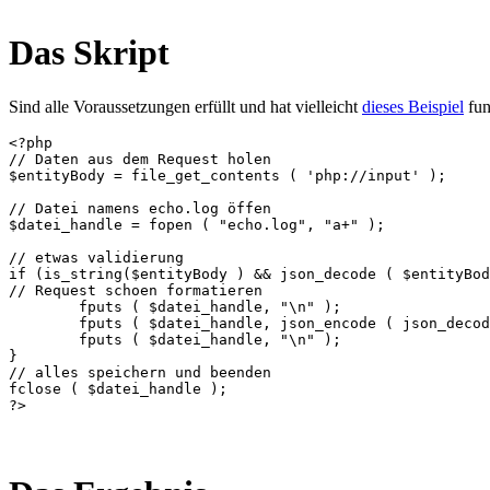
Das Skript
Sind alle Voraussetzungen erfüllt und hat vielleicht
dieses Beispiel
fun
<?php

// Daten aus dem Request holen

$entityBody = file_get_contents ( 'php://input' );

// Datei namens echo.log öffen 

$datei_handle = fopen ( "echo.log", "a+" );

// etwas validierung		

if (is_string($entityBody ) && json_decode ( $entityBod
// Request schoen formatieren

	fputs ( $datei_handle, "\n" );

	fputs ( $datei_handle, json_encode ( json_decode ( $entityBody ), JSON_PRETTY_PRINT ) );

	fputs ( $datei_handle, "\n" );

}

// alles speichern und beenden		

fclose ( $datei_handle );
