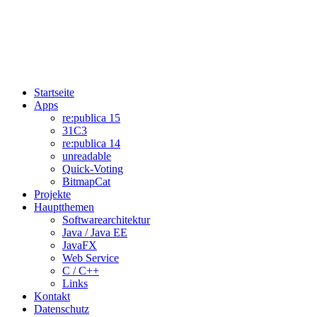
Startseite
Apps
re:publica 15
31C3
re:publica 14
unreadable
Quick-Voting
BitmapCat
Projekte
Hauptthemen
Softwarearchitektur
Java / Java EE
JavaFX
Web Service
C / C++
Links
Kontakt
Datenschutz