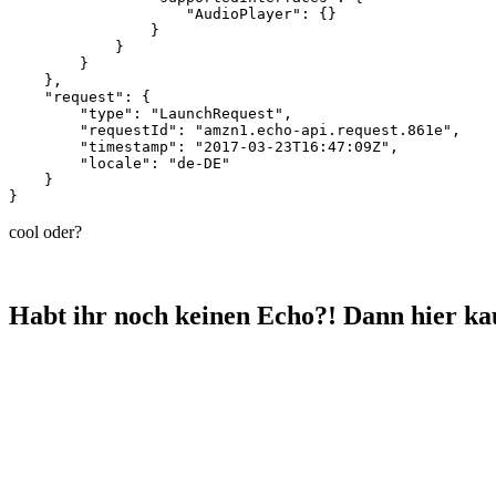
                    "AudioPlayer": {}

                }

            }

        }

    },

    "request": {

        "type": "LaunchRequest",

        "requestId": "amzn1.echo-api.request.861e",

        "timestamp": "2017-03-23T16:47:09Z",

        "locale": "de-DE"

    }

cool oder?
Habt ihr noch keinen Echo?! Dann hier ka