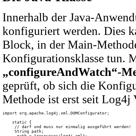
Innerhalb der Java-Anwen
konfiguriert werden. Dies k
Block, in der Main-Methode
Konfigurationsklasse tun. M
„configureAndWatch“-Me
geprüft, ob sich die Konfig
Methode ist erst seit Log4j
import org.apache.log4j.xml.DOMConfigurator;

    static {

     // darf und muss nur einmalig ausgeführt werden!

     String path;

      path = "resources/log4j.xml";
