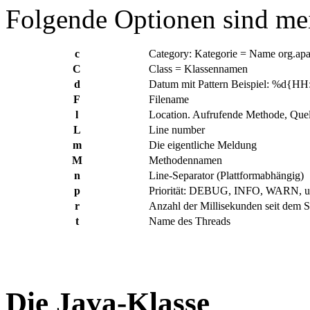
Folgende Optionen sind me
c
Category: Kategorie = Name org.ap
C
Class = Klassennamen
d
Datum mit Pattern Beispiel: %d{H
F
Filename
l
Location. Aufrufende Methode, Que
L
Line number
m
Die eigentliche Meldung
M
Methodennamen
n
Line-Separator (Plattformabhängig)
p
Priorität: DEBUG, INFO, WARN, u
r
Anzahl der Millisekunden seit dem 
t
Name des Threads
Die Java-Klasse