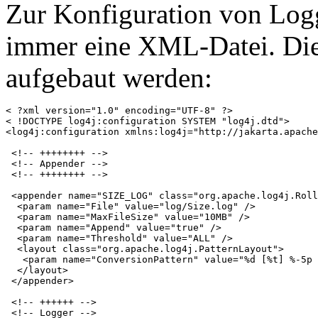
Zur Konfiguration von Log
immer eine XML-Datei. Di
aufgebaut werden:
< ?xml version="1.0" encoding="UTF-8" ?>

< !DOCTYPE log4j:configuration SYSTEM "log4j.dtd">

<log4j:configuration xmlns:log4j="http://jakarta.apache
 <!-- ++++++++ -->

 <!-- Appender -->

 <!-- ++++++++ -->

 <appender name="SIZE_LOG" class="org.apache.log4j.Roll
  <param name="File" value="log/Size.log" />

  <param name="MaxFileSize" value="10MB" />

  <param name="Append" value="true" />

  <param name="Threshold" value="ALL" />

  <layout class="org.apache.log4j.PatternLayout">

   <param name="ConversionPattern" value="%d [%t] %-5p 
  </layout>

 </appender>

 <!-- ++++++ -->

 <!-- Logger -->
