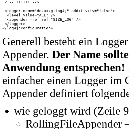
 <!-- ++++++ -->

 <logger name="de.axxg.log4j" additivity="false">

  <level value="ALL" />

  <appender -ref ref="SIZE_LOG" />

 </logger>

Generell besteht ein Logg
Appender.
Der Name sollt
Anwendung entsprechen!
einfacher einen Logger im C
Appender definiert folgende
wie geloggt wird (Zeile 9
RollingFileAppender –