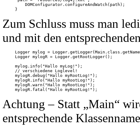
         DOMConfigurator.configureAndWatch(path);

Zum Schluss muss man ledigl
und mit den entsprechenden
     Logger mylog = Logger.getLogger(Main.class.getName
     Logger mylogR = Logger.getRootLogger();

     mylog.info("Hallo myLog!");

     // verschiedene Loglevel!

     mylogR.debug("Hallo myRootLog!");

     mylogR.info("Hallo myRootLog!");

     mylogR.warn("Hallo myRootLog!");

Achtung – Statt „Main“ wird
entsprechende Klassenname 