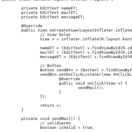
	private EditText nameET;

	private EditText mailET;

	private EditText messageET;

	@Override

	public View onCreateView(LayoutInflater inflater, ViewGroup container, Bundle savedInstanceState) {

		// View holen

		View v = inflater.inflate(R.layout.kontakt_fragment, container, false);

		nameET = (EditText) v.findViewById(R.id.kontakt_name);

		mailET = (EditText) v.findViewById(R.id.kontakt_mail);

		messageET = (EditText) v.findViewById(R.id.kontakt_message);

		// Button

		Button sendBtn = (Button) v.findViewById(R.id.kontakt_btn);

		sendBtn.setOnClickListener(new OnClickListener() {

			@Override

			public void onClick(View v) {

				sendMail();

			}

		});

		return v;

	}

	private void sendMail() {

		// validieren

		boolean isValid = true; 
