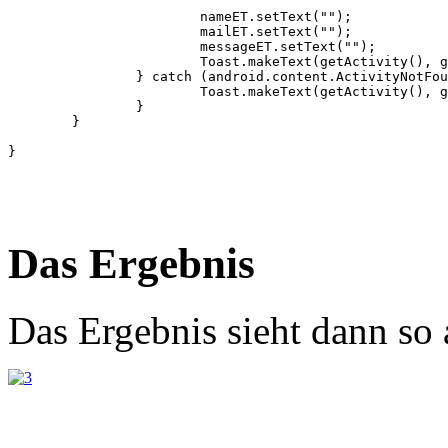
			nameET.setText("");

			mailET.setText("");

			messageET.setText("");

			Toast.makeText(getActivity(), getActivity().getText(R.string.kontakt_info_send), Toast.LENGTH_LONG).show();

		} catch (android.content.ActivityNotFoundException ex) {

			Toast.makeText(getActivity(), getActivity().getText(R.string.kontakt_err_send), Toast.LENGTH_LONG).show();

		}

	}

Das Ergebnis
Das Ergebnis sieht dann so 