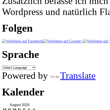
Zusätzlich befasse ich mic
Wordpress und natürlich Fla
Folgen
Sprache
Powered by
Translate
Kalender
August 2026
M
D
M
D
F
S
S