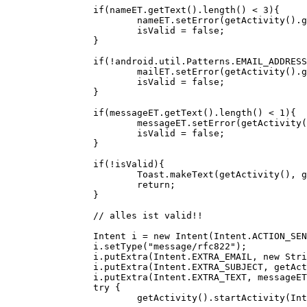
		if(nameET.getText().length() < 3){

			nameET.setError(getActivity().getText(R.string.kontakt_err_name));

			isValid = false;

		}

		if(!android.util.Patterns.EMAIL_ADDRESS.matcher(mailET.getText()).matches()){

			mailET.setError(getActivity().getText(R.string.kontakt_err_mail));

			isValid = false;

		}

		if(messageET.getText().length() < 1){

			messageET.setError(getActivity().getText(R.string.kontakt_err_message));

			isValid = false;

		}

		if(!isValid){

			Toast.makeText(getActivity(), getActivity().getText(R.string.kontakt_err_send), Toast.LENGTH_LONG).show();

			return;

		}

		// alles ist valid!!

		Intent i = new Intent(Intent.ACTION_SEND);

		i.setType("message/rfc822");

		i.putExtra(Intent.EXTRA_EMAIL, new String[] { "beispiel@axxg.de" });

		i.putExtra(Intent.EXTRA_SUBJECT, getActivity().getText(R.string.app_name) + " von " + nameET.getText() + "(" + mailET.getText() + ")");

		i.putExtra(Intent.EXTRA_TEXT, messageET.getText().toString());

		try {

			getActivity().startActivity(Intent.createChooser(i, "Mail-Apps:"));
