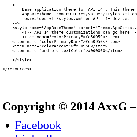
    <!--

        Base application theme for API 14+. This theme 
        AppBaseTheme from BOTH res/values/styles.xml an
        res/values-v11/styles.xml on API 14+ devices.

    -->

    <style name="AppBaseTheme" parent="Theme.AppCompat.
        <!-- API 14 theme customizations can go here. -
        <item name="colorPrimary">#e50950</item>

    <item name="colorPrimaryDark">#e50950</item>

    <item name="colorAccent">#e50950</item>

    <item name="android:textColor">#000000</item>

    </style>

</resources>

Copyright © 2014 AxxG –
Facebook