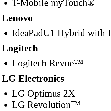
T-Mobile myTouch®
Lenovo
IdeaPadU1 Hybrid with L
Logitech
Logitech Revue™
LG Electronics
LG Optimus 2X
LG Revolution™