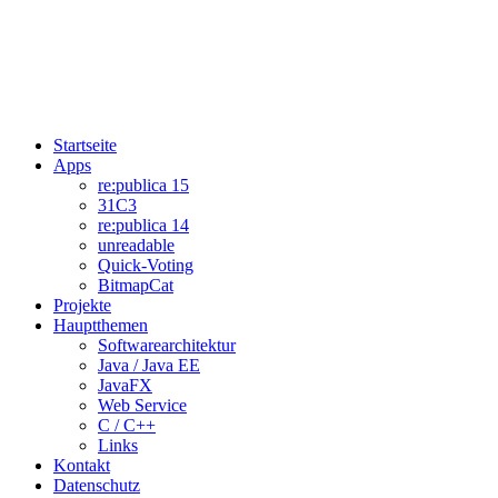
Startseite
Apps
re:publica 15
31C3
re:publica 14
unreadable
Quick-Voting
BitmapCat
Projekte
Hauptthemen
Softwarearchitektur
Java / Java EE
JavaFX
Web Service
C / C++
Links
Kontakt
Datenschutz