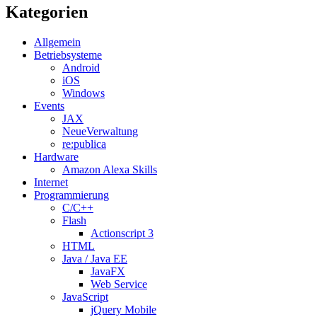
Kategorien
Allgemein
Betriebsysteme
Android
iOS
Windows
Events
JAX
NeueVerwaltung
re:publica
Hardware
Amazon Alexa Skills
Internet
Programmierung
C/C++
Flash
Actionscript 3
HTML
Java / Java EE
JavaFX
Web Service
JavaScript
jQuery Mobile