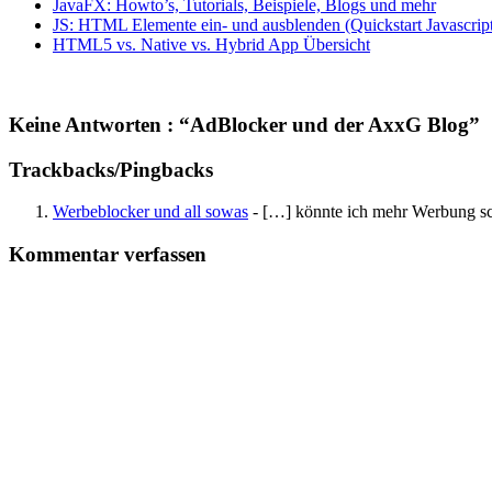
JavaFX: Howto’s, Tutorials, Beispiele, Blogs und mehr
JS: HTML Elemente ein- und ausblenden (Quickstart Javascrip
HTML5 vs. Native vs. Hybrid App Übersicht
Keine Antworten : “AdBlocker und der AxxG Blog”
Trackbacks/Pingbacks
Werbeblocker und all sowas
- […] könnte ich mehr Werbung sch
Kommentar verfassen