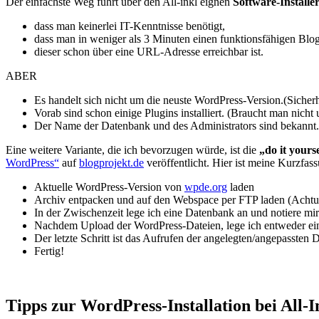
Der einfachste Weg führt über den All-inkl eignen
Software-Installe
dass man keinerlei IT-Kenntnisse benötigt,
dass man in weniger als 3 Minuten einen funktionsfähigen Blog
dieser schon über eine URL-Adresse erreichbar ist.
ABER
Es handelt sich nicht um die neuste WordPress-Version.(Sicherh
Vorab sind schon einige Plugins installiert. (Braucht man nicht
Der Name der Datenbank und des Administrators sind bekannt.(
Eine weitere Variante, die ich bevorzugen würde, ist die
„do it your
WordPress“
auf
blogprojekt.de
veröffentlicht. Hier ist meine Kurzfass
Aktuelle WordPress-Version von
wpde.org
laden
Archiv entpacken und auf den Webspace per FTP laden (Achtun
In der Zwischenzeit lege ich eine Datenbank an und notiere m
Nachdem Upload der WordPress-Dateien, lege ich entweder ei
Der letzte Schritt ist das Aufrufen der angelegten/angepassten
Fertig!
Tipps zur WordPress-Installation bei All-