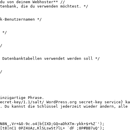
du von deinem Webhoster** //

tenbank, die du verwenden möchtest. */

k-Benutzernamen */

 */

/

 Datenbanktabellen verwendet werden soll */

/

inzigartige Phrase.

ecret-key/1.1/salt/ WordPress.org secret-key service} ka
. Du kannst die Schlüssel jederzeit wieder ändern, alle 
N8N_,Vr+&O-9c.o4|b{IXD;GQ=aDhXTm-ykk+$+%Z`');

[t8|nC1_0PZ4UAz,KlSLswSt7lL+ `dF ;8P#BB7uQ');
