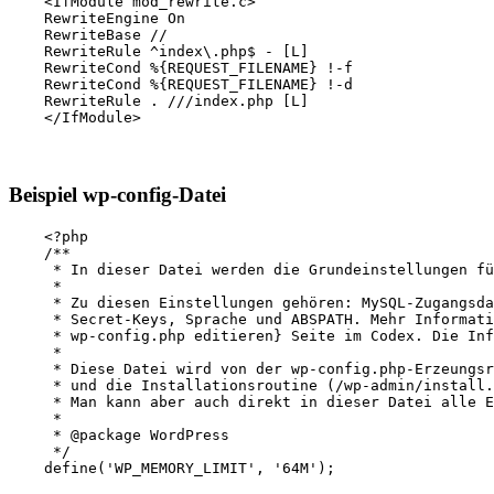
    <IfModule mod_rewrite.c>

    RewriteEngine On

    RewriteBase //

    RewriteRule ^index\.php$ - [L]

    RewriteCond %{REQUEST_FILENAME} !-f

    RewriteCond %{REQUEST_FILENAME} !-d

    RewriteRule . ///index.php [L]

Beispiel wp-config-Datei
    <?php     

    /**

     * In dieser Datei werden die Grundeinstellungen fü
     *

     * Zu diesen Einstellungen gehören: MySQL-Zugangsda
     * Secret-Keys, Sprache und ABSPATH. Mehr Informati
     * wp-config.php editieren} Seite im Codex. Die Inf
     *

     * Diese Datei wird von der wp-config.php-Erzeungsr
     * und die Installationsroutine (/wp-admin/install.
     * Man kann aber auch direkt in dieser Datei alle E
     *

     * @package WordPress

     */

    define('WP_MEMORY_LIMIT', '64M');
