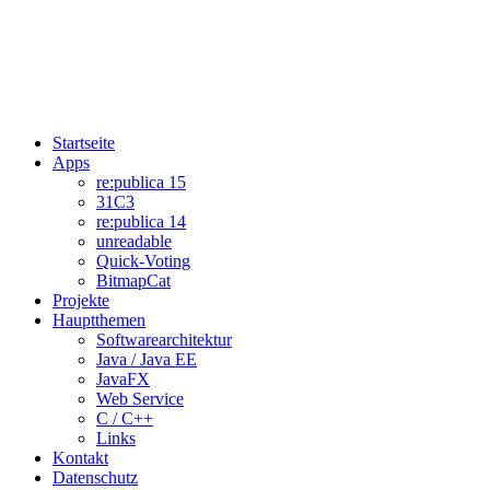
Startseite
Apps
re:publica 15
31C3
re:publica 14
unreadable
Quick-Voting
BitmapCat
Projekte
Hauptthemen
Softwarearchitektur
Java / Java EE
JavaFX
Web Service
C / C++
Links
Kontakt
Datenschutz