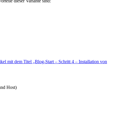
orteile dieser Variante sind:
ikel mit dem Titel „Blog-Start – Schritt 4 – Installation von
und Host)