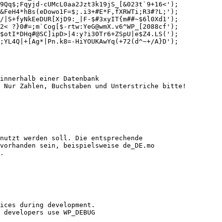
9Qq$;Fqyjd-cUMcL0aa2Jzt3k19jS_[&023t`9+16<');

&FeH4*hBs(eDowo1F=$;.i3+#E*F,fXRWTi;R3#?L;');

/|S+fyNkEeDUR[XjD9:_|F-$#3xyIT{m##~$6l0Xd1');

2< ?}0#=;m`Cog[$-rtw:YeG@wmX.v6^WP_[2088cf');

$otI*DHq#@SC]ipD>|4:y?i30Tr6+ZSpU|e$Z4.LS(');

;YL4Q|+[Ag*|Pn.k8=-HiYOUKAwYq(+72(d^~+/A}D');

innerhalb einer Datenbank

 Nur Zahlen, Buchstaben und Unterstriche bitte!

nutzt werden soll. Die entsprechende

vorhanden sein, beispielsweise de_DE.mo

.

ices during development.

 developers use WP_DEBUG
