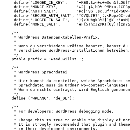
     define('LOGGED_IN_KEY',    '+KE8,$z<+c+w3on&]LO&[T
     define('NONCE_KEY',        'w2|:jA,hD%-^MM+a,?CFBp
     define('AUTH_SALT',        'Pg[jyG_,$c.ufr*EdPGUw=
     define('SECURE_AUTH_SALT', '^QVQL?E?4j(,<RepzOC=oW
     define('LOGGED_IN_SALT',   '){x3L%gk3%3[1@Y_:!=xM|
     define('NONCE_SALT',       'eF{5ThxJZ@KT[Uy]T]zn?&
    /**

     * WordPress Datenbanktabellen-Präfix.

     *

     * Wenn du verschiedene Präfixe benutzt, kannst du 
     * verschiedene WordPress-Installationen betreiben.
     */

    $table_prefix = 'wasduwillst_';

    /**

     * WordPress Sprachdatei

     *

     * Hier kannst du einstellen, welche Sprachdatei be
     * Sprachdatei muss im Ordner wp-content/languages 
     * Wenn du nichts einträgst, wird Englisch genommen
     */

    define ('WPLANG', 'de_DE');

    /**

     * For developers: WordPress debugging mode.

     *

     * Change this to true to enable the display of not
     * It is strongly recommended that plugin and theme
     * in their development environments.
