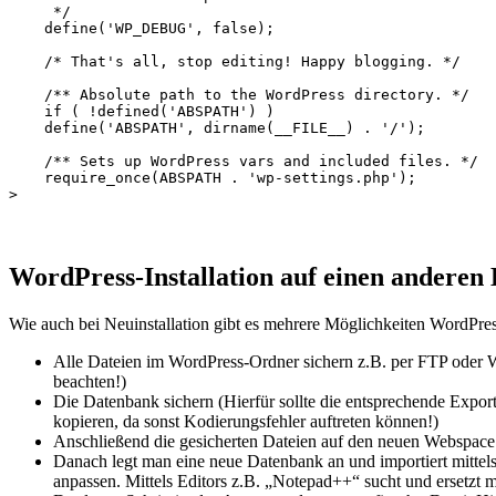
     */

    define('WP_DEBUG', false);

    /* That's all, stop editing! Happy blogging. */

    /** Absolute path to the WordPress directory. */

    if ( !defined('ABSPATH') )

    define('ABSPATH', dirname(__FILE__) . '/');

    /** Sets up WordPress vars and included files. */

    require_once(ABSPATH . 'wp-settings.php');

WordPress-Installation auf einen anderen 
Wie auch bei Neuinstallation gibt es mehrere Möglichkeiten WordPre
Alle Dateien im WordPress-Ordner sichern z.B. per FTP oder
beachten!)
Die Datenbank sichern (Hierfür sollte die entsprechende Export
kopieren, da sonst Kodierungsfehler auftreten können!)
Anschließend die gesicherten Dateien auf den neuen Webspace 
Danach legt man eine neue Datenbank an und importiert mittels
anpassen. Mittels Editors z.B. „Notepad++“ sucht und ersetzt ma