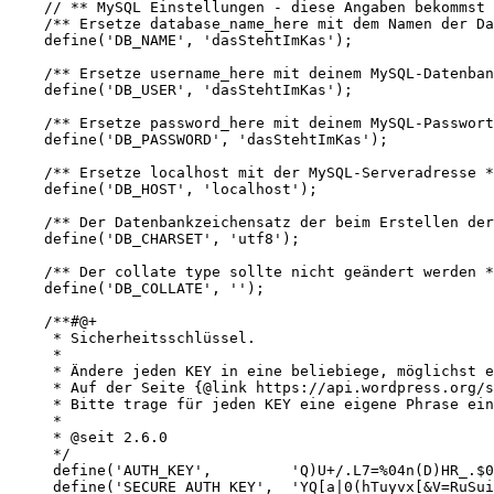
    // ** MySQL Einstellungen - diese Angaben bekommst 
    /** Ersetze database_name_here mit dem Namen der Da
    define('DB_NAME', 'dasStehtImKas');

    /** Ersetze username_here mit deinem MySQL-Datenban
    define('DB_USER', 'dasStehtImKas');

    /** Ersetze password_here mit deinem MySQL-Passwort
    define('DB_PASSWORD', 'dasStehtImKas');

    /** Ersetze localhost mit der MySQL-Serveradresse *
    define('DB_HOST', 'localhost');

    /** Der Datenbankzeichensatz der beim Erstellen der
    define('DB_CHARSET', 'utf8');

    /** Der collate type sollte nicht geändert werden *
    define('DB_COLLATE', '');

    /**#@+

     * Sicherheitsschlüssel.

     *

     * Ändere jeden KEY in eine beliebiege, möglichst e
     * Auf der Seite {@link https://api.wordpress.org/s
     * Bitte trage für jeden KEY eine eigene Phrase ein
     *

     * @seit 2.6.0

     */

     define('AUTH_KEY',         'Q)U+/.L7=%04n(D)HR_.$0
     define('SECURE_AUTH_KEY',  'YQ[a|0(hTuyvx[&V=RuSui