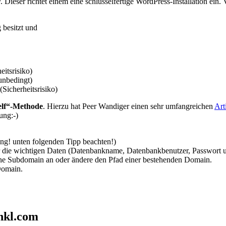
r
. Dieser richtet einem eine schlüsselfertige WordPress-Installation ein. V
 besitzt und
eitsrisiko)
 unbedingt)
Sicherheitsrisiko)
self“-Methode
. Hierzu hat Peer Wandiger einen sehr umfangreichen
Art
ung:-)
g! unten folgenden Tipp beachten!)
ir die wichtigen Daten (Datenbankname, Datenbankbenutzer, Passwort 
ne Subdomain an oder ändere den Pfad einer bestehenden Domain.
 Domain.
Inkl.com