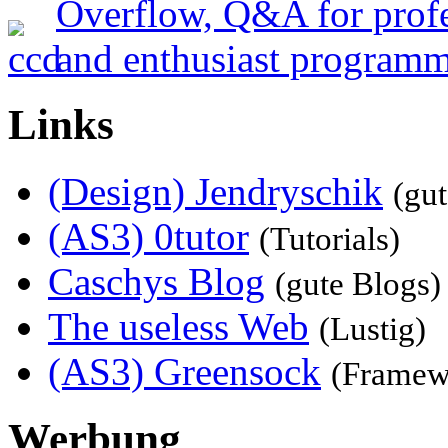
Links
(Design) Jendryschik
(gu
(AS3) 0tutor
(Tutorials)
Caschys Blog
(gute Blogs)
The useless Web
(Lustig)
(AS3) Greensock
(Framew
Werbung