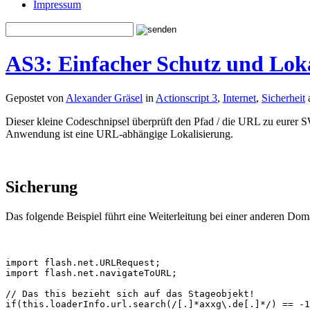
Impressum
AS3: Einfacher Schutz und Lok
Gepostet von
Alexander Gräsel
in
Actionscript 3
,
Internet
,
Sicherheit
Dieser kleine Codeschnipsel überprüft den Pfad / die URL zu eurer S
Anwendung ist eine URL-abhängige Lokalisierung.
Sicherung
Das folgende Beispiel führt eine Weiterleitung bei einer anderen Do
import flash.net.URLRequest;

import flash.net.navigateToURL;

// Das this bezieht sich auf das Stageobjekt!

if(this.loaderInfo.url.search(/[.]*axxg\.de[.]*/) == -1