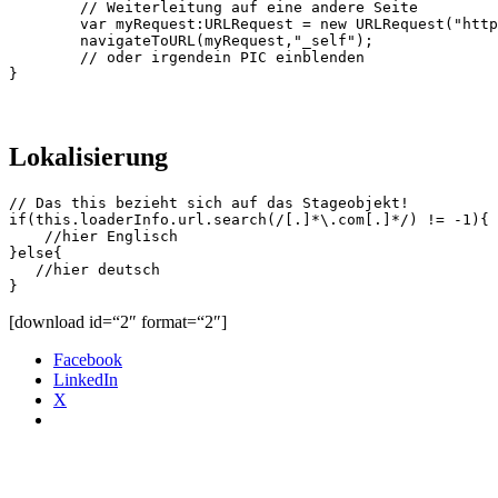
	// Weiterleitung auf eine andere Seite

	var myRequest:URLRequest = new URLRequest("http://blog.axxg.de/");

	navigateToURL(myRequest,"_self"); 

	// oder irgendein PIC einblenden

Lokalisierung
// Das this bezieht sich auf das Stageobjekt!

if(this.loaderInfo.url.search(/[.]*\.com[.]*/) != -1){

    //hier Englisch

}else{

   //hier deutsch

[download id=“2″ format=“2″]
Facebook
LinkedIn
X