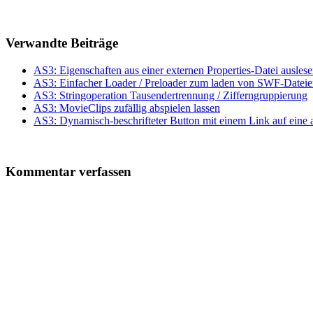
Verwandte Beiträge
AS3: Eigenschaften aus einer externen Properties-Datei ausles
AS3: Einfacher Loader / Preloader zum laden von SWF-Dateien, 
AS3: Stringoperation Tausendertrennung / Zifferngruppierung
AS3: MovieClips zufällig abspielen lassen
AS3: Dynamisch-beschrifteter Button mit einem Link auf ein
Kommentar verfassen