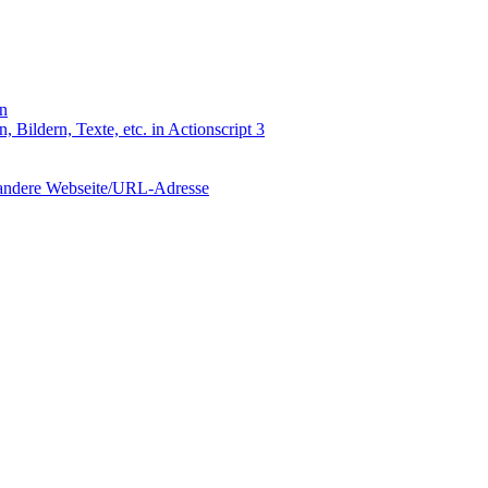
en
Bildern, Texte, etc. in Actionscript 3
e andere Webseite/URL-Adresse