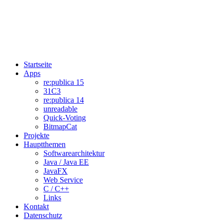
Startseite
Apps
re:publica 15
31C3
re:publica 14
unreadable
Quick-Voting
BitmapCat
Projekte
Hauptthemen
Softwarearchitektur
Java / Java EE
JavaFX
Web Service
C / C++
Links
Kontakt
Datenschutz