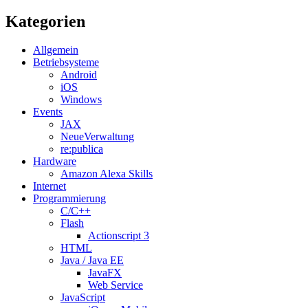
Kategorien
Allgemein
Betriebsysteme
Android
iOS
Windows
Events
JAX
NeueVerwaltung
re:publica
Hardware
Amazon Alexa Skills
Internet
Programmierung
C/C++
Flash
Actionscript 3
HTML
Java / Java EE
JavaFX
Web Service
JavaScript