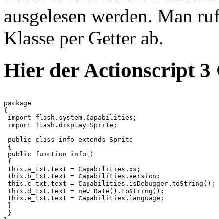
ausgelesen werden. Man ruft
Klasse per Getter ab.
Hier der Actionscript 3
package

{

 import flash.system.Capabilities;

 import flash.display.Sprite;

 public class info extends Sprite

 {

 public function info()

 {

 this.a_txt.text = Capabilities.os;

 this.b_txt.text = Capabilities.version;

 this.c_txt.text = Capabilities.isDebugger.toString();

 this.d_txt.text = new Date().toString();

 this.e_txt.text = Capabilities.language;

 }

 }
