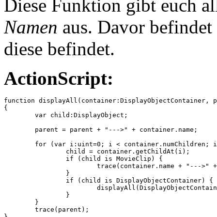
Diese Funktion gibt euch all
Namen
aus. Davor befindet 
diese befindet.
ActionScript:
function displayAll(container:DisplayObjectContainer, p
{

	var child:DisplayObject;

	parent = parent + "--->" + container.name;

	for (var i:uint=0; i < container.numChildren; i++) {

		child = container.getChildAt(i);

		if (child is MovieClip) {

			trace(container.name + "--->" + child.name);

		}

		if (child is DisplayObjectContainer) {

			displayAll(DisplayObjectContainer(child), parent );

		}

	}

	trace(parent);

}
