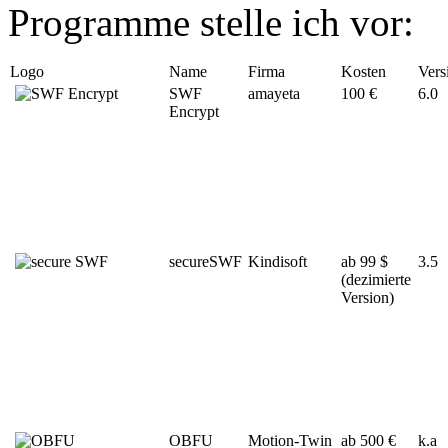
Programme stelle ich vor:
Logo
Name
Firma
Kosten
Vers
SWF
amayeta
100 €
6.0
Encrypt
secureSWF
Kindisoft
ab 99 $
3.5
(dezimierte
Version)
OBFU
Motion-Twin
ab 500 €
k.a