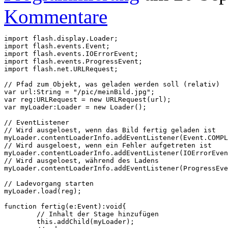
Kommentare
import flash.display.Loader;

import flash.events.Event;

import flash.events.IOErrorEvent;

import flash.events.ProgressEvent;

import flash.net.URLRequest;

// Pfad zum Objekt, was geladen werden soll (relativ)

var url:String = "/pic/meinBild.jpg";

var reg:URLRequest = new URLRequest(url);

var myLoader:Loader = new Loader();

// EventListener

// Wird ausgeloest, wenn das Bild fertig geladen ist

myLoader.contentLoaderInfo.addEventListener(Event.COMPL
// Wird ausgeloest, wenn ein Fehler aufgetreten ist

myLoader.contentLoaderInfo.addEventListener(IOErrorEven
// Wird ausgeloest, während des Ladens

myLoader.contentLoaderInfo.addEventListener(ProgressEve
// Ladevorgang starten

myLoader.load(reg);

function fertig(e:Event):void{

	// Inhalt der Stage hinzufügen

	this.addChild(myLoader);
