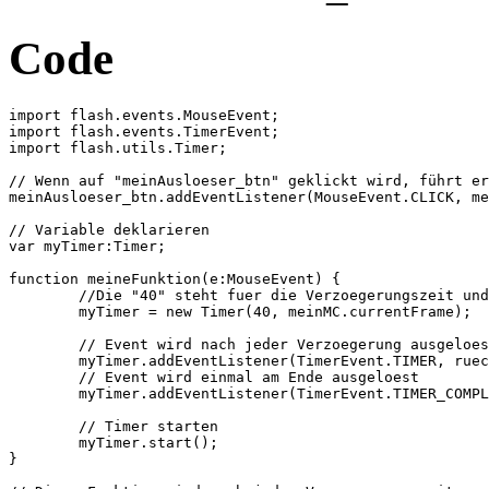
Code
import flash.events.MouseEvent;

import flash.events.TimerEvent;

import flash.utils.Timer;

// Wenn auf "meinAusloeser_btn" geklickt wird, führt er
meinAusloeser_btn.addEventListener(MouseEvent.CLICK, me
// Variable deklarieren

var myTimer:Timer;

function meineFunktion(e:MouseEvent) {

	//Die "40" steht fuer die Verzoegerungszeit und das "meinMC.currentFrame" auf die Anzahl der Wiederholungen

	myTimer = new Timer(40, meinMC.currentFrame);

	// Event wird nach jeder Verzoegerung ausgeloest 

	myTimer.addEventListener(TimerEvent.TIMER, rueckwaerts);

	// Event wird einmal am Ende ausgeloest

	myTimer.addEventListener(TimerEvent.TIMER_COMPLETE, timerende);

	// Timer starten

	myTimer.start();

}
