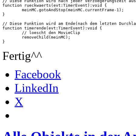
// Diese Funktion wird nach jeder Verzoegerungszeit aus
function rueckwaerts(evt:TimerEvent):void {

	meinMC.gotoAndStop(meinMC.currentFrame-1);

}

// Diese Funktion wird am Ende(nach dem letzten Durchla
function timerende(evt:TimerEvent):void {

	// loescht den MovieClip

	removeChild(meinMC);

Fertig^^
Facebook
LinkedIn
X