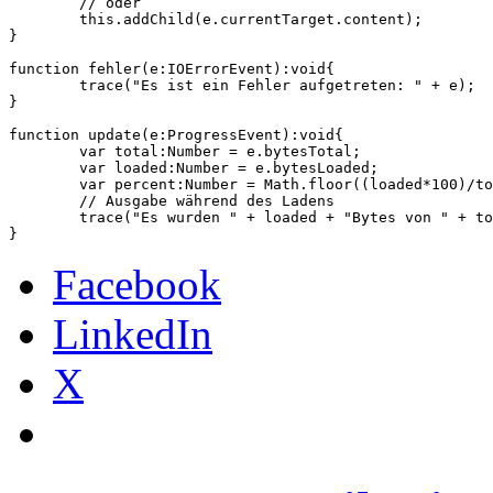
	// oder

	this.addChild(e.currentTarget.content);

}

function fehler(e:IOErrorEvent):void{

	trace("Es ist ein Fehler aufgetreten: " + e);

}

function update(e:ProgressEvent):void{

	var total:Number = e.bytesTotal;

	var loaded:Number = e.bytesLoaded;

	var percent:Number = Math.floor((loaded*100)/total);

	// Ausgabe während des Ladens

	trace("Es wurden " + loaded + "Bytes von " + total +" Bytes geladen. Also " + percent + "%");

Facebook
LinkedIn
X